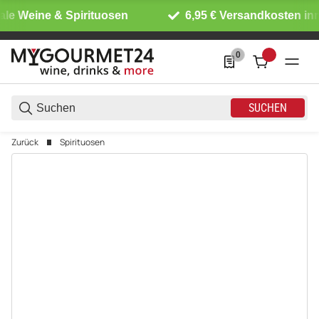
ale Weine & Spirituosen
6,95 € Versandkosten inn
0
0 Produkte in der List
SUCHEN
Zurück
Spirituosen