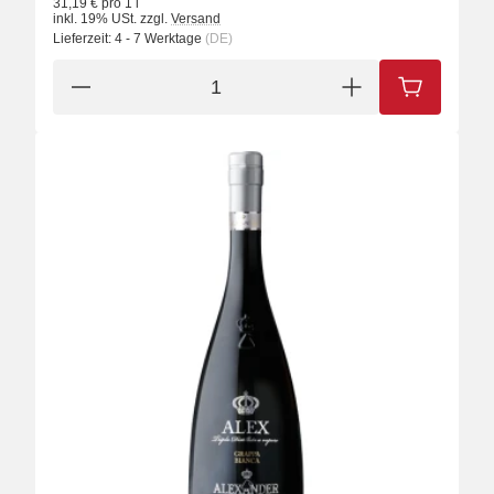
31,19 € pro 1 l
inkl. 19% USt.
zzgl.
Versand
Lieferzeit:
4 - 7 Werktage
(DE)
IN DEN W