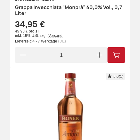
Grappa Invecchiata "Monprà" 40,0% Vol., 0,7
Liter
34,95 €
49,93 € pro 1 l
inkl. 19% USt.
zzgl.
Versand
Lieferzeit:
4 - 7 Werktage
(DE)
IN DEN W
5.0(1)