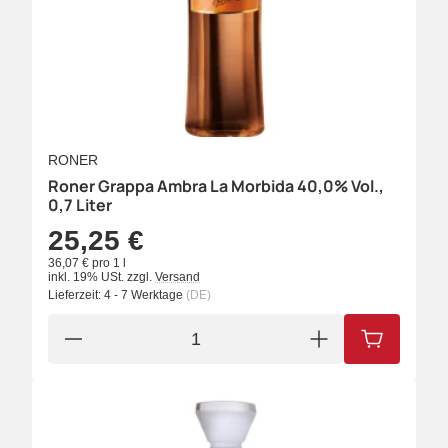
RONER
Roner Grappa Ambra La Morbida 40,0% Vol.,
0,7 Liter
25,25 €
36,07 € pro 1 l
inkl. 19% USt.
zzgl.
Versand
Lieferzeit:
4 - 7 Werktage
(DE)
IN DEN W