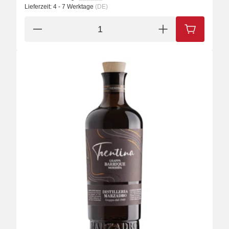
Lieferzeit:
4 - 7 Werktage
(DE)
IN DEN W