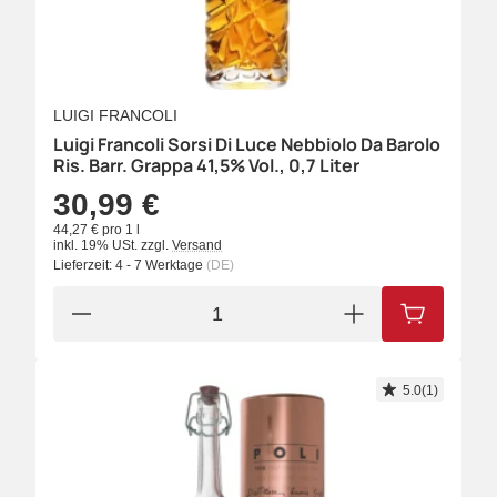
LUIGI FRANCOLI
Luigi Francoli Sorsi Di Luce Nebbiolo Da Barolo
Ris. Barr. Grappa 41,5% Vol., 0,7 Liter
30,99 €
44,27 € pro 1 l
inkl. 19% USt.
zzgl.
Versand
Lieferzeit:
4 - 7 Werktage
(DE)
IN DEN W
5.0(1)