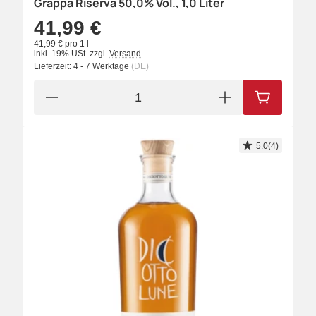
Grappa Riserva 50,0% Vol., 1,0 Liter
41,99 €
41,99 € pro 1 l
inkl. 19% USt.
zzgl.
Versand
Lieferzeit:
4 - 7 Werktage
(DE)
IN DEN W
5.0(4)