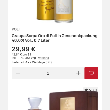
POLI
Grappa Sarpa Oro di Poli in Geschenkpackung
40,0% Vol., 0,7 Liter
29,99 €
42,84 € pro 1 l
inkl. 19% USt.
zzgl.
Versand
Lieferzeit:
4 - 7 Werktage
(DE)
IN DEN W
5.0(1)