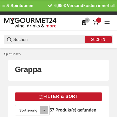
Spirituosen
6,95 € Versandkosten innerhalb DE
0
0 Produkte in der List
SUCHEN
Spirituosen
Grappa
FILTER & SORT
Sortierung
57 Produkt(e) gefunden