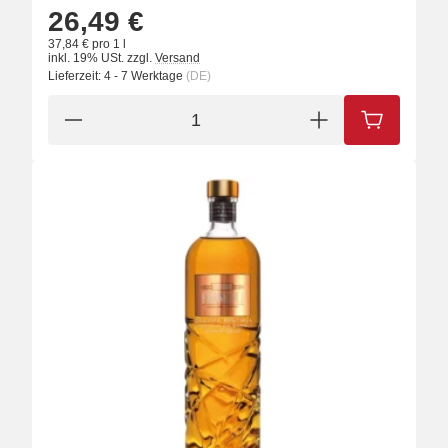
26,49 €
37,84 € pro 1 l
inkl. 19% USt.
zzgl.
Versand
Lieferzeit:
4 - 7 Werktage
(DE)
IN DEN W