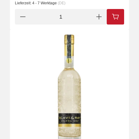
Lieferzeit:
4 - 7 Werktage
(DE)
IN DEN W