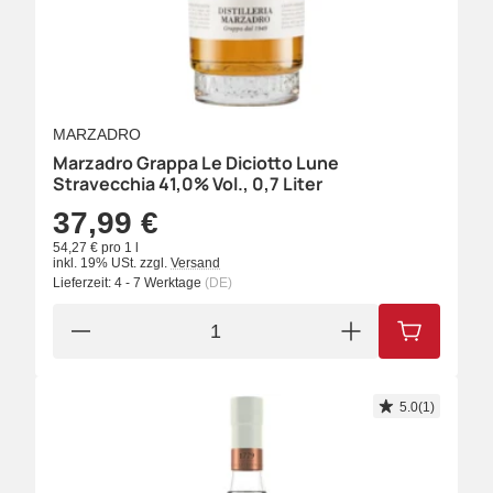
MARZADRO
Marzadro Grappa Le Diciotto Lune
Stravecchia 41,0% Vol., 0,7 Liter
37,99 €
54,27 € pro 1 l
inkl. 19% USt.
zzgl.
Versand
Lieferzeit:
4 - 7 Werktage
(DE)
IN DEN W
5.0(1)