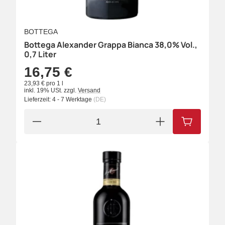
BOTTEGA
Bottega Alexander Grappa Bianca 38,0% Vol.,
0,7 Liter
16,75 €
23,93 € pro 1 l
inkl. 19% USt.
zzgl.
Versand
Lieferzeit:
4 - 7 Werktage
(DE)
IN DEN W