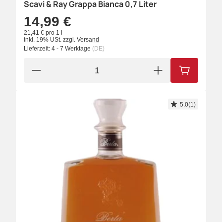
Scavi & Ray Grappa Bianca 0,7 Liter
14,99 €
21,41 € pro 1 l
inkl. 19% USt.
zzgl.
Versand
Lieferzeit:
4 - 7 Werktage
(DE)
IN DEN W
5.0(1)