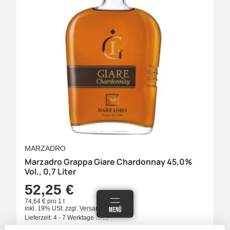
MARZADRO
Marzadro Grappa Giare Chardonnay 45,0%
Vol., 0,7 Liter
52,25 €
74,64 € pro 1 l
inkl. 19% USt.
zzgl.
Versand
ANMELDEN
MENÜ
WARENKORB
Lieferzeit:
4 - 7 Werktage
(DE)