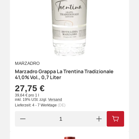
MARZADRO
Marzadro Grappa La Trentina Tradizionale
41,0% Vol., 0,7 Liter
27,75 €
39,64 € pro 1 l
inkl. 19% USt.
zzgl.
Versand
Lieferzeit:
4 - 7 Werktage
(DE)
IN DEN W