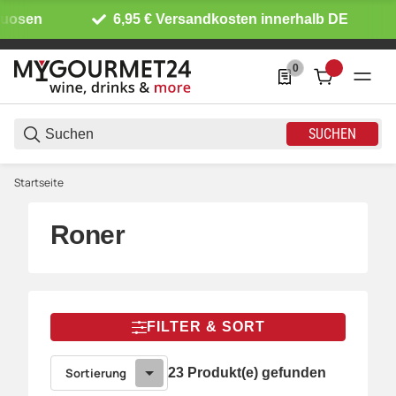
6,95 € Versandkosten innerhalb DE
Ab 
0
0 Produkte in der List
SUCHEN
Startseite
Roner
FILTER & SORT
Sortierung
23 Produkt(e) gefunden