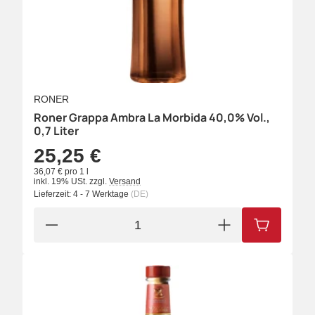
RONER
Roner Grappa Ambra La Morbida 40,0% Vol.,
0,7 Liter
25,25 €
36,07 € pro 1 l
inkl. 19% USt.
zzgl.
Versand
Lieferzeit:
4 - 7 Werktage
(DE)
IN DEN W