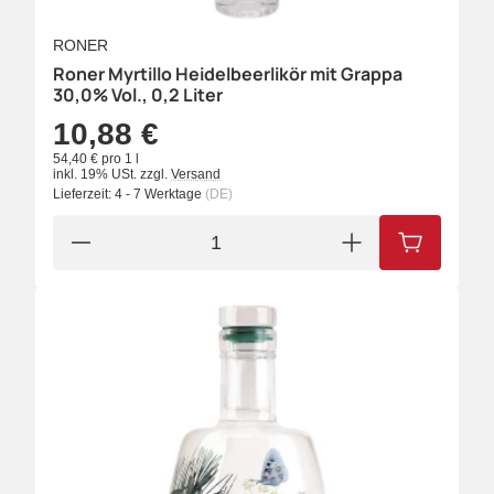
RONER
Roner Myrtillo Heidelbeerlikör mit Grappa
30,0% Vol., 0,2 Liter
10,88 €
54,40 € pro 1 l
inkl. 19% USt.
zzgl.
Versand
Lieferzeit:
4 - 7 Werktage
(DE)
IN DEN W