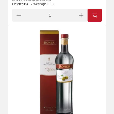
Lieferzeit:
4 - 7 Werktage
(DE)
IN DEN W