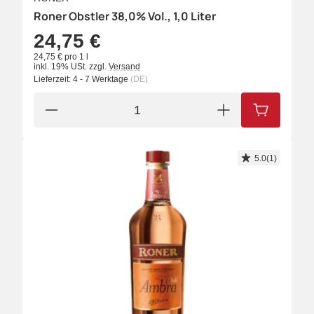
Roner Obstler 38,0% Vol., 1,0 Liter
24,75 €
24,75 € pro 1 l
inkl. 19% USt.
zzgl.
Versand
Lieferzeit:
4 - 7 Werktage
(DE)
IN DEN W
5.0(1)