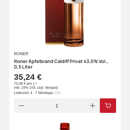
RONER
Roner Apfelbrand Caldiff Privat 43,0% Vol.,
0,5 Liter
35,24 €
70,48 € pro 1 l
inkl. 19% USt.
zzgl.
Versand
Lieferzeit:
4 - 7 Werktage
(DE)
IN DEN W