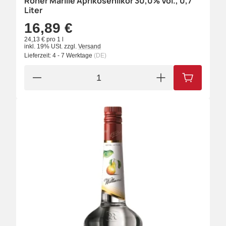
Roner Marille Aprikosenlikör 30,0% Vol., 0,7
Liter
16,89 €
24,13 € pro 1 l
inkl. 19% USt.
zzgl.
Versand
Lieferzeit:
4 - 7 Werktage
(DE)
IN DEN W