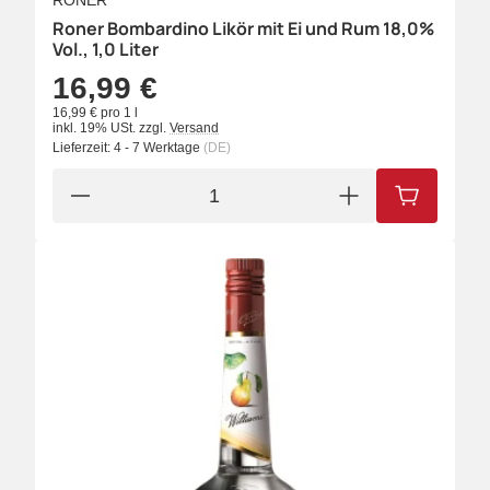
RONER
Roner Bombardino Likör mit Ei und Rum 18,0%
Vol., 1,0 Liter
16,99 €
16,99 € pro 1 l
inkl. 19% USt.
zzgl.
Versand
Lieferzeit:
4 - 7 Werktage
(DE)
IN DEN W