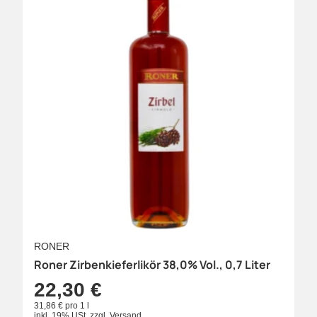
RONER
Roner Zirbenkieferlikör 38,0% Vol., 0,7 Liter
22,30 €
31,86 € pro 1 l
inkl. 19% USt.
zzgl.
Versand