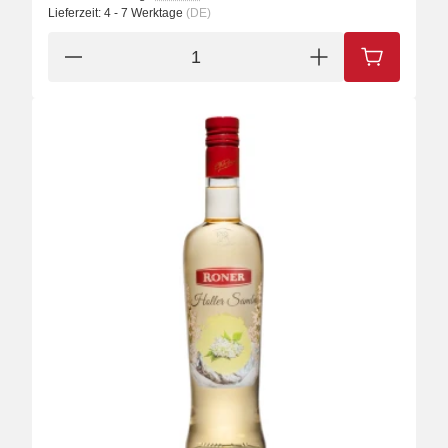
Lieferzeit:
4 - 7 Werktage
(DE)
IN DEN W