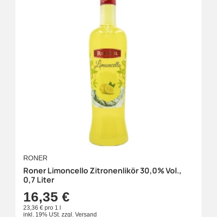
RONER
Roner Limoncello Zitronenlikör 30,0% Vol.,
0,7 Liter
16,35 €
23,36 € pro 1 l
inkl. 19% USt.
zzgl.
Versand