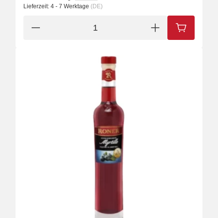
Lieferzeit:
4 - 7 Werktage
(DE)
IN DEN W