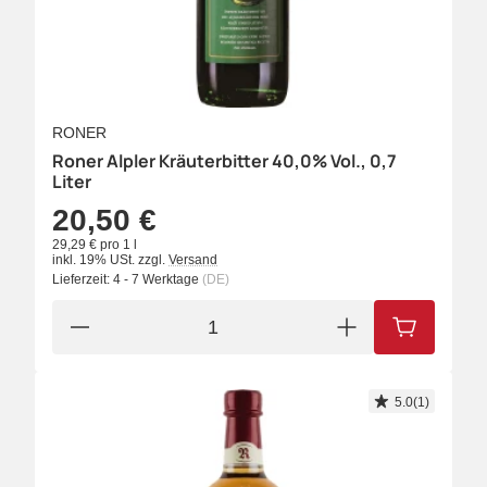
RONER
Roner Alpler Kräuterbitter 40,0% Vol., 0,7
Liter
20,50 €
29,29 € pro 1 l
inkl. 19% USt.
zzgl.
Versand
Lieferzeit:
4 - 7 Werktage
(DE)
IN DEN W
5.0(1)