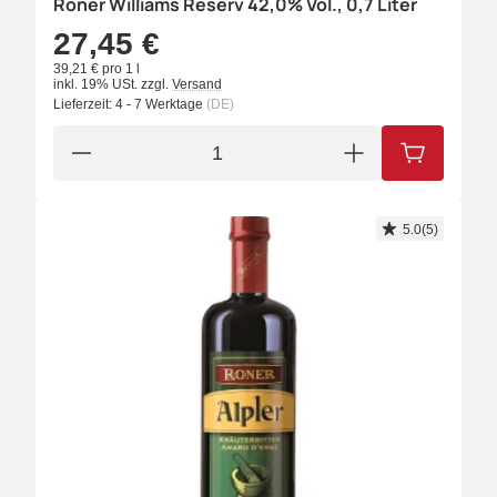
Roner Williams Reserv 42,0% Vol., 0,7 Liter
27,45 €
39,21 € pro 1 l
inkl. 19% USt.
zzgl.
Versand
Lieferzeit:
4 - 7 Werktage
(DE)
IN DEN W
5.0(5)