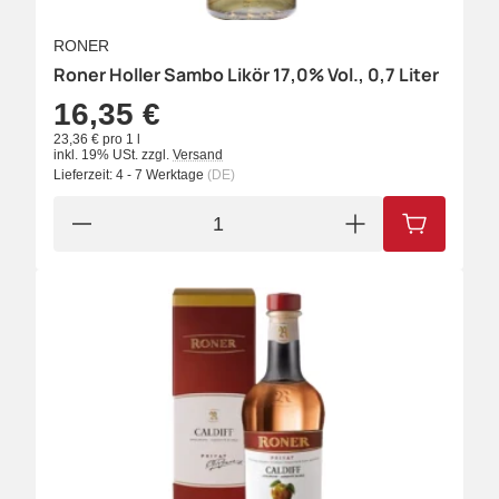
RONER
Roner Holler Sambo Likör 17,0% Vol., 0,7 Liter
16,35 €
23,36 € pro 1 l
inkl. 19% USt.
zzgl.
Versand
Lieferzeit:
4 - 7 Werktage
(DE)
IN DEN W