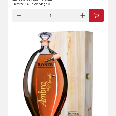
Lieferzeit:
4 - 7 Werktage
(DE)
IN DEN W