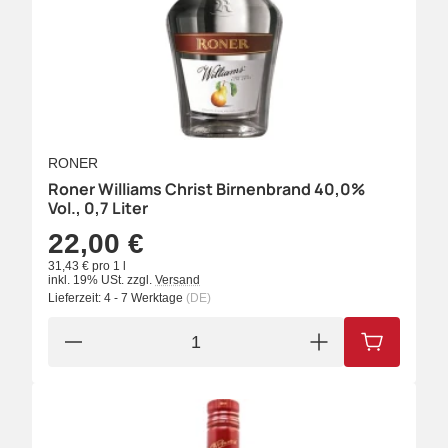
RONER
Roner Williams Christ Birnenbrand 40,0%
Vol., 0,7 Liter
22,00 €
31,43 € pro 1 l
inkl. 19% USt.
zzgl.
Versand
Lieferzeit:
4 - 7 Werktage
(DE)
IN DEN W