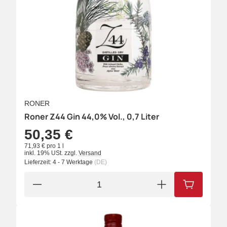
RONER
Roner Z44 Gin 44,0% Vol., 0,7 Liter
50,35 €
71,93 € pro 1 l
inkl. 19% USt.
zzgl.
Versand
Lieferzeit:
4 - 7 Werktage
(DE)
IN DEN W