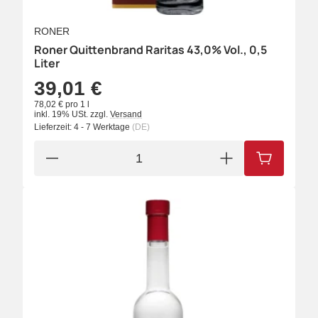
RONER
Roner Quittenbrand Raritas 43,0% Vol., 0,5
Liter
39,01 €
78,02 € pro 1 l
inkl. 19% USt.
zzgl.
Versand
Lieferzeit:
4 - 7 Werktage
(DE)
IN DEN W