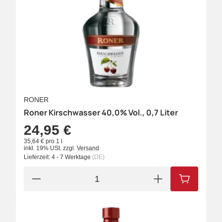
RONER
Roner Kirschwasser 40,0% Vol., 0,7 Liter
24,95 €
35,64 € pro 1 l
inkl. 19% USt.
zzgl.
Versand
Lieferzeit:
4 - 7 Werktage
(DE)
IN DEN W