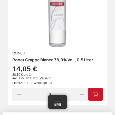
RONER
Roner Grappa Bianca 38,0% Vol., 0,5 Liter
14,05 €
28,10 € pro 1 l
inkl. 19% USt.
zzgl.
Versand
Lieferzeit:
4 - 7 Werktage
(DE)
IN DEN W
ANMELDEN
MENÜ
WARENKORB