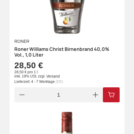
RONER
Roner Williams Christ Birnenbrand 40,0%
Vol., 1,0 Liter
28,50 €
28,50 € pro 1 l
inkl. 19% USt.
zzgl.
Versand
Lieferzeit:
4 - 7 Werktage
(DE)
IN DEN W