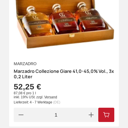
MARZADRO
Marzadro Collezione Giare 41,0-45,0% Vol., 3x
0,2 Liter
52,25 €
87,08 € pro 1 l
inkl. 19% USt.
zzgl.
Versand
Lieferzeit:
4 - 7 Werktage
(DE)
IN DEN W