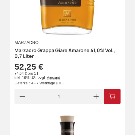
MARZADRO
Marzadro Grappa Giare Amarone 41,0% Vol.,
0,7 Liter
52,25 €
74,64 € pro 1 l
inkl. 19% USt.
zzgl.
Versand
Lieferzeit:
4 - 7 Werktage
(DE)
IN DEN W