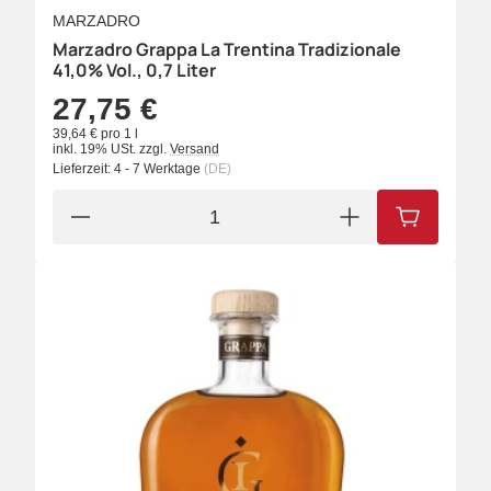
MARZADRO
Marzadro Grappa La Trentina Tradizionale
41,0% Vol., 0,7 Liter
27,75 €
39,64 € pro 1 l
inkl. 19% USt.
zzgl.
Versand
Lieferzeit:
4 - 7 Werktage
(DE)
IN DEN W