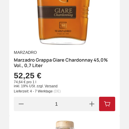
MARZADRO
Marzadro Grappa Giare Chardonnay 45,0%
Vol., 0,7 Liter
52,25 €
74,64 € pro 1 l
inkl. 19% USt.
zzgl.
Versand
Lieferzeit:
4 - 7 Werktage
(DE)
IN DEN W