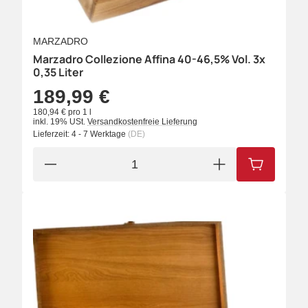
MARZADRO
Marzadro Collezione Affina 40-46,5% Vol. 3x
0,35 Liter
189,99 €
180,94 € pro 1 l
inkl. 19% USt.
Versandkostenfreie Lieferung
Lieferzeit:
4 - 7 Werktage
(DE)
IN DEN W