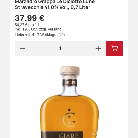
Marzadro Grappa Le Diciotto Lune
Stravecchia 41,0% Vol., 0,7 Liter
37,99 €
54,27 € pro 1 l
inkl. 19% USt.
zzgl.
Versand
Lieferzeit:
4 - 7 Werktage
(DE)
IN DEN W