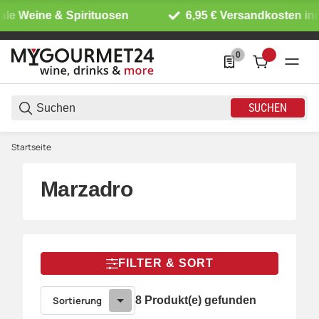
 Weine & Spirituosen
6,95 € Versandkosten inner
0
0 Produkte in der List
SUCHEN
Startseite
Marzadro
FILTER & SORT
Sortierung
8 Produkt(e) gefunden