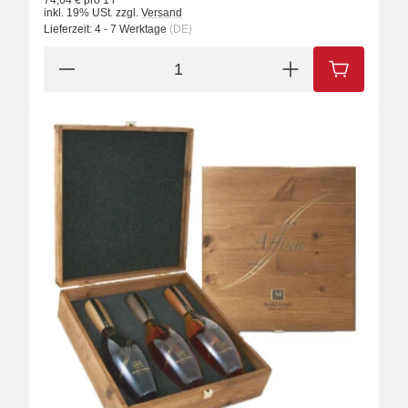
74,64 € pro 1 l
inkl. 19% USt.
zzgl.
Versand
Lieferzeit:
4 - 7 Werktage
(DE)
IN DEN W