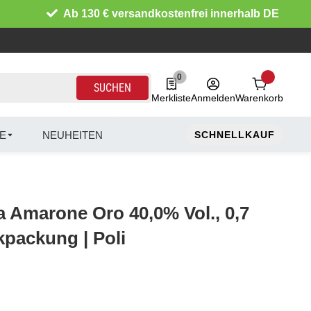
Ab 130 € versandkostenfrei innerhalb DE
0
0 Produkte in der Liste
SUCHEN
Merkliste
Anmelden
Warenkorb
E
NEUHEITEN
SCHNELLKAUF
 Amarone Oro 40,0% Vol., 0,7
kpackung | Poli