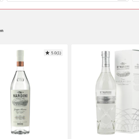
en
5.0(1)