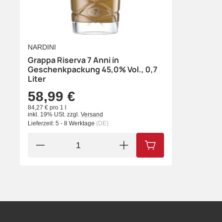
NARDINI
Grappa Riserva 7 Anni in
Geschenkpackung 45,0% Vol., 0,7
Liter
58,99 €
84,27 € pro 1 l
inkl. 19% USt.
zzgl.
Versand
Lieferzeit:
5 - 8 Werktage
(DE)
IN DEN WARENKORB