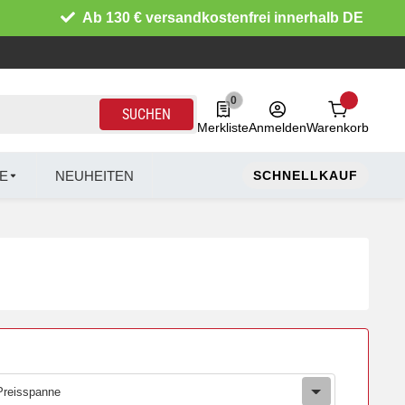
Ab 130 € versandkostenfrei innerhalb DE
0
0 Produkte in der Liste
SUCHEN
Merkliste
Anmelden
Warenkorb
E
NEUHEITEN
SCHNELLKAUF
Preisspanne