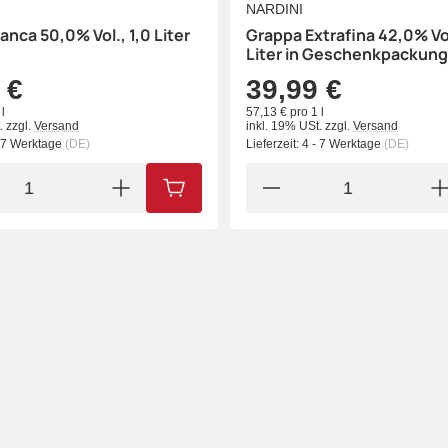
NARDINI
anca 50,0% Vol., 1,0 Liter
Grappa Extrafina 42,0% Vol
Liter in Geschenkpackung
 €
39,99 €
l
57,13 € pro 1 l
.
zzgl.
Versand
inkl. 19% USt.
zzgl.
Versand
- 7 Werktage
(DE)
Lieferzeit:
4 - 7 Werktage
(DE)
IN DEN WARENKORB