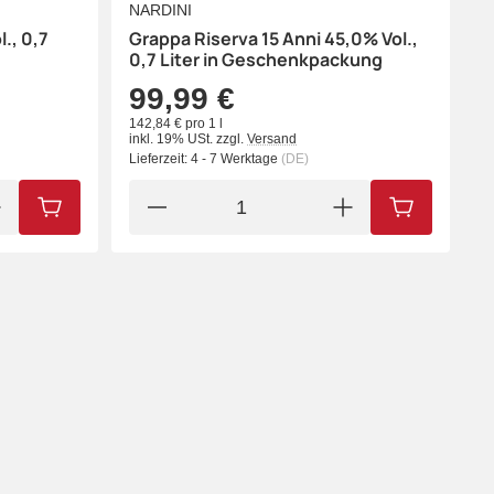
NARDINI
., 0,7
Grappa Riserva 15 Anni 45,0% Vol.,
0,7 Liter in Geschenkpackung
99,99 €
142,84 € pro 1 l
inkl. 19% USt.
zzgl.
Versand
Lieferzeit:
4 - 7 Werktage
(DE)
IN DEN WARENKORB
IN DEN WA