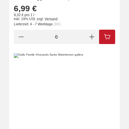
6,99 €
9,32 € pro 1 l
inkl. 19% USt.
zzgl.
Versand
Lieferzeit:
4 - 7 Werktage
(DE)
IN DEN W