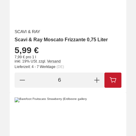
SCAVI & RAY
Scavi & Ray Moscato Frizzante 0,75 Liter
5,99 €
7,99 € pro 1 l
inkl. 19% USt.
zzgl.
Versand
Lieferzeit:
4 - 7 Werktage
(DE)
IN DEN W