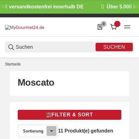
€ versandkostenfrei innerhalb DE
Über 5.000 inter
0
0 Produkte in der List
SUCHEN
Startseite
Moscato
FILTER & SORT
11 Produkt(e) gefunden
Sortierung