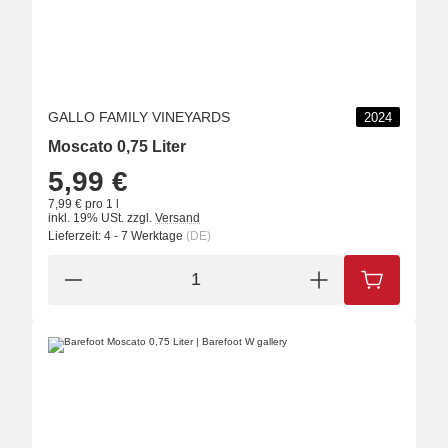
GALLO FAMILY VINEYARDS
2024
Moscato 0,75 Liter
5,99 €
7,99 € pro 1 l
inkl. 19% USt.
zzgl.
Versand
Lieferzeit:
4 - 7 Werktage
(DE)
IN DEN W