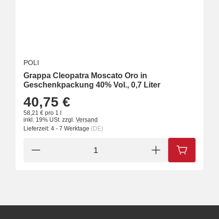
POLI
Grappa Cleopatra Moscato Oro in
Geschenkpackung 40% Vol., 0,7 Liter
40,75 €
58,21 € pro 1 l
inkl. 19% USt.
zzgl.
Versand
Lieferzeit:
4 - 7 Werktage
(DE)
IN DEN W