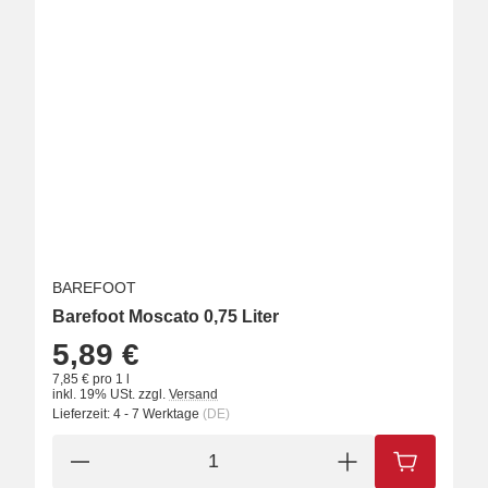
BAREFOOT
Barefoot Moscato 0,75 Liter
5,89 €
7,85 € pro 1 l
inkl. 19% USt.
zzgl.
Versand
Lieferzeit:
4 - 7 Werktage
(DE)
IN DEN W