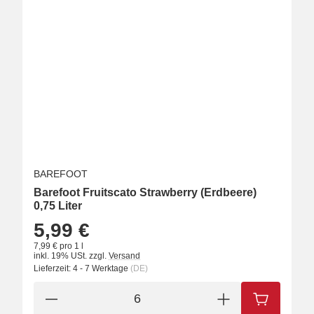
BAREFOOT
Barefoot Fruitscato Strawberry (Erdbeere)
0,75 Liter
5,99 €
7,99 € pro 1 l
inkl. 19% USt.
zzgl.
Versand
Lieferzeit:
4 - 7 Werktage
(DE)
IN DEN W