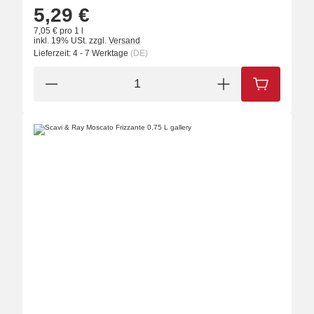
5,29 €
7,05 € pro 1 l
inkl. 19% USt.
zzgl.
Versand
Lieferzeit:
4 - 7 Werktage
(DE)
IN DEN W