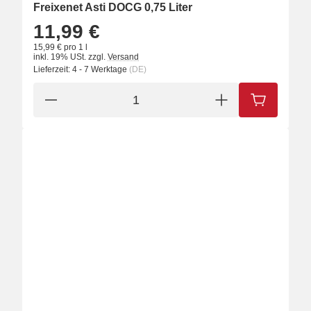
Freixenet Asti DOCG 0,75 Liter
11,99 €
15,99 € pro 1 l
inkl. 19% USt.
zzgl.
Versand
Lieferzeit:
4 - 7 Werktage
(DE)
IN DEN W