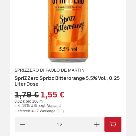
SPRIZZERÒ DI PAOLO DE MARTIN
SpriZZero Sprizz Bitterorange 5,5% Vol., 0,25
Liter Dose
1,79 €
1,55 €
0,62 € pro 100 ml
inkl. 19% USt.
zzgl.
Versand
Lieferzeit:
4 - 7 Werktage
(DE)
IN DEN W