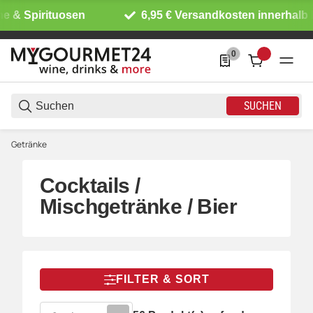
pirituosen
6,95 € Versandkosten innerhalb DE
0
0 Produkte in der List
SUCHEN
Getränke
Cocktails /
Mischgetränke / Bier
FILTER & SORT