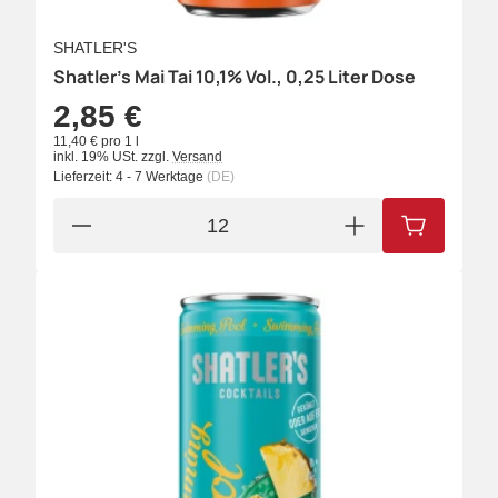
SHATLER'S
Shatler's Mai Tai 10,1% Vol., 0,25 Liter Dose
2,85 €
11,40 € pro 1 l
inkl. 19% USt.
zzgl.
Versand
Lieferzeit:
4 - 7 Werktage
(DE)
IN DEN W