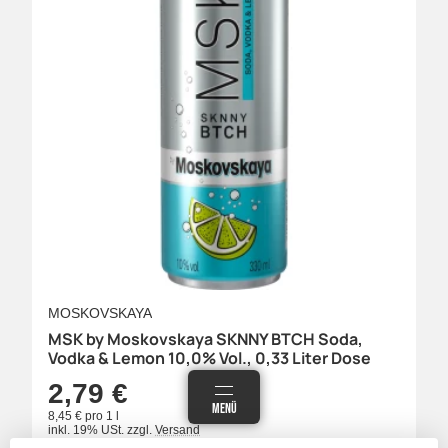
MOSKOVSKAYA
MSK by Moskovskaya SKNNY BTCH Soda,
Vodka & Lemon 10,0% Vol., 0,33 Liter Dose
2,79 €
ANMELDEN
MENÜ
WARENKORB
8,45 € pro 1 l
inkl. 19% USt.
zzgl.
Versand