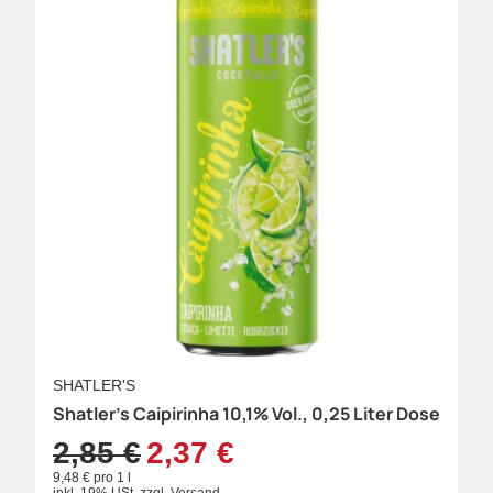
SHATLER'S
Shatler's Caipirinha 10,1% Vol., 0,25 Liter Dose
2,85 €
2,37 €
9,48 € pro 1 l