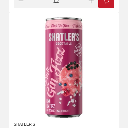
IN DEN W
SHATLER'S