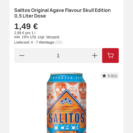
Salitos Original Agave Flavour Skull Edition
0,5 Liter Dose
1,49 €
2,98 € pro 1 l
inkl. 19% USt.
zzgl.
Versand
Lieferzeit:
4 - 7 Werktage
(DE)
IN DEN W
5.0(1)