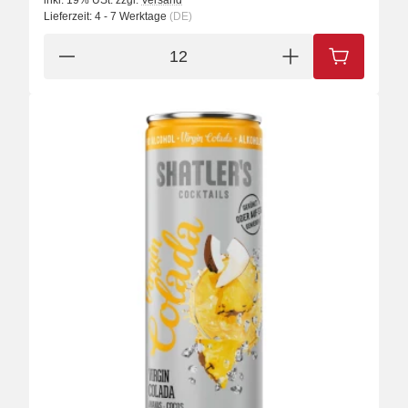
inkl. 19% USt.
zzgl.
Versand
Lieferzeit:
4 - 7 Werktage
(DE)
IN DEN W