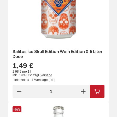
Salitos Ice Skull Edition Wein Edition 0,5 Liter
Dose
1,49 €
2,98 € pro 1 l
inkl. 19% USt.
zzgl.
Versand
Lieferzeit:
4 - 7 Werktage
(DE)
IN DEN W
-16%