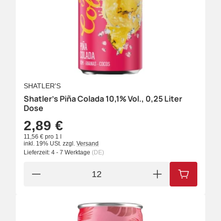
SHATLER'S
Shatler's Piña Colada 10,1% Vol., 0,25 Liter
Dose
2,89 €
11,56 € pro 1 l
inkl. 19% USt.
zzgl.
Versand
Lieferzeit:
4 - 7 Werktage
(DE)
IN DEN W