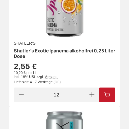
SHATLER'S
Shatler's Exotic Ipanema alkoholfrei 0,25 Liter
Dose
2,55 €
10,20 € pro 1 l
inkl. 19% USt.
zzgl.
Versand
Lieferzeit:
4 - 7 Werktage
(DE)
IN DEN W