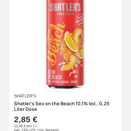
SHATLER'S
Shatler's Sex on the Beach 10,1% Vol., 0,25
Liter Dose
2,85 €
11,40 € pro 1 l
inkl. 19% USt.
zzgl.
Versand