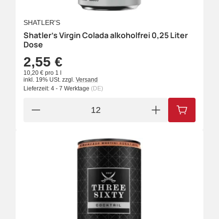
SHATLER'S
Shatler's Virgin Colada alkoholfrei 0,25 Liter
Dose
2,55 €
10,20 € pro 1 l
inkl. 19% USt.
zzgl.
Versand
Lieferzeit:
4 - 7 Werktage
(DE)
IN DEN W