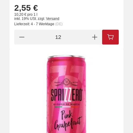
2,55 €
10,20 € pro 1 l
inkl. 19% USt.
zzgl.
Versand
Lieferzeit:
4 - 7 Werktage
(DE)
IN DEN W