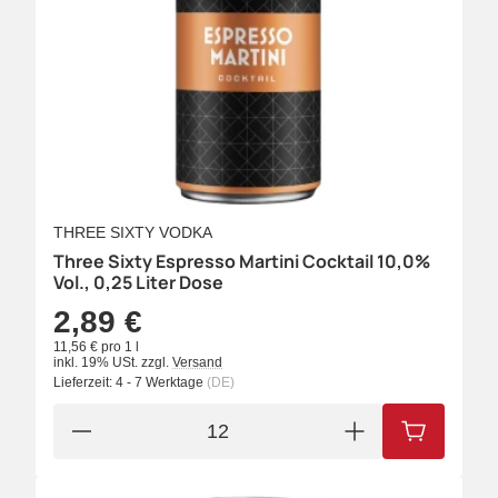
THREE SIXTY VODKA
Three Sixty Espresso Martini Cocktail 10,0%
Vol., 0,25 Liter Dose
2,89 €
11,56 € pro 1 l
inkl. 19% USt.
zzgl.
Versand
Lieferzeit:
4 - 7 Werktage
(DE)
IN DEN W