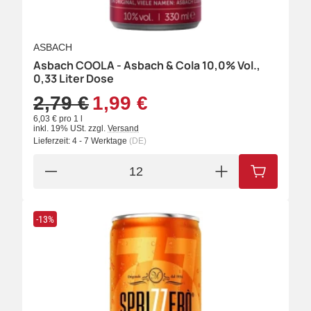
ASBACH
Asbach COOLA - Asbach & Cola 10,0% Vol.,
0,33 Liter Dose
2,79 €
1,99 €
6,03 € pro 1 l
inkl. 19% USt.
zzgl.
Versand
Lieferzeit:
4 - 7 Werktage
(DE)
IN DEN W
-13%