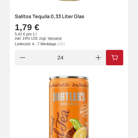
Salitos Tequila 0,33 Liter Glas
1,79 €
5,42 € pro 1 l
inkl. 19% USt.
zzgl.
Versand
Lieferzeit:
4 - 7 Werktage
(DE)
IN DEN W