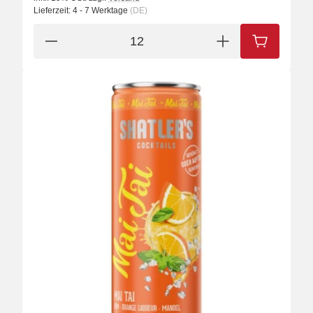
Lieferzeit:
4 - 7 Werktage
(DE)
IN DEN W