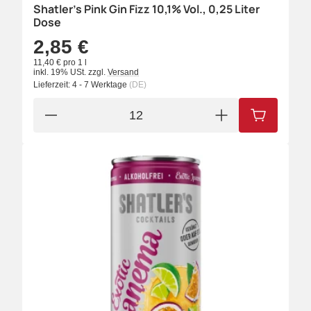
Shatler's Pink Gin Fizz 10,1% Vol., 0,25 Liter
Dose
2,85 €
11,40 € pro 1 l
inkl. 19% USt.
zzgl.
Versand
Lieferzeit:
4 - 7 Werktage
(DE)
IN DEN W