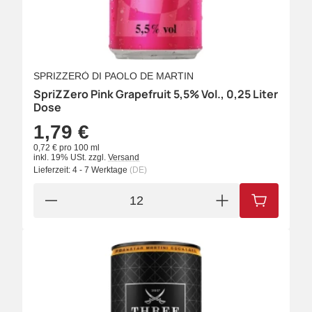
SPRIZZERÒ DI PAOLO DE MARTIN
SpriZZero Pink Grapefruit 5,5% Vol., 0,25 Liter
Dose
1,79 €
0,72 € pro 100 ml
inkl. 19% USt.
zzgl.
Versand
Lieferzeit:
4 - 7 Werktage
(DE)
IN DEN W