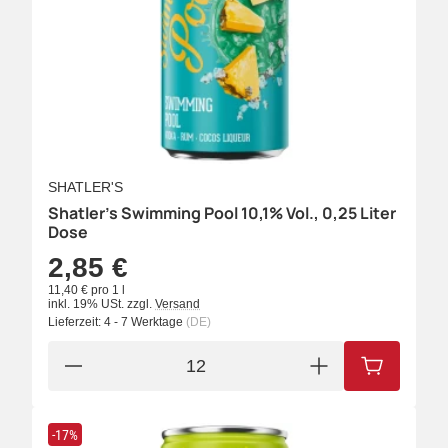
SHATLER'S
Shatler's Swimming Pool 10,1% Vol., 0,25 Liter
Dose
2,85 €
11,40 € pro 1 l
inkl. 19% USt.
zzgl.
Versand
Lieferzeit:
4 - 7 Werktage
(DE)
IN DEN W
-17%