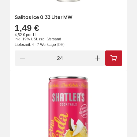
Salitos Ice 0,33 Liter MW
1,49 €
4,52 € pro 1 l
inkl. 19% USt.
zzgl.
Versand
Lieferzeit:
4 - 7 Werktage
(DE)
IN DEN W