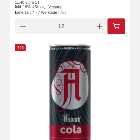
11,40 € pro 1 l
inkl. 19% USt.
zzgl.
Versand
Lieferzeit:
4 - 7 Werktage
(DE)
IN DEN W
-29%