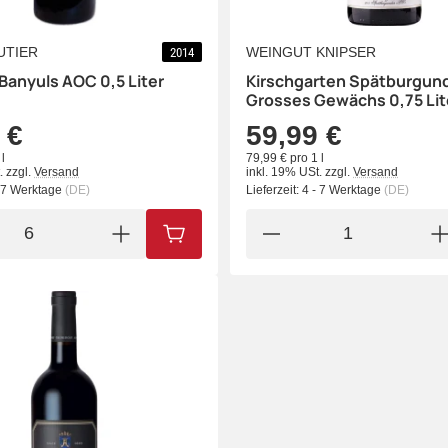
UTIER
WEINGUT KNIPSER
2014
 Banyuls AOC 0,5 Liter
Kirschgarten Spätburgun
Grosses Gewächs 0,75 Lit
 €
59,99 €
l
79,99 € pro 1 l
.
zzgl.
Versand
inkl. 19% USt.
zzgl.
Versand
- 7 Werktage
(DE)
Lieferzeit:
4 - 7 Werktage
(DE)
IN DEN WARENKORB