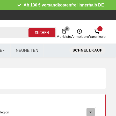
Ab 130 € versandkostenfrei innerhalb DE
0
0 Produkte in der Liste
SUCHEN
Merkliste
Anmelden
Warenkorb
E
NEUHEITEN
SCHNELLKAUF
Region