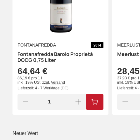
FONTANAFREDDA
MEERLUS
2014
Fontanafredda Barolo Proprietà
Meerlust 
DOCG 0,75 Liter
64,64 €
28,45
86,19 € pro 1 l
37,93 € pro 1 
inkl. 19% USt.
zzgl.
Versand
inkl. 19% USt
Lieferzeit:
4 - 7 Werktage
(DE)
Lieferzeit:
4 
IN DEN WARENKORB
Neuer Wert