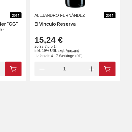
ALEJANDRO FERNÁNDEZ
2014
2014
der "GG"
El Vinculo Reserva
er
15,24 €
20,32 € pro 1 l
inkl. 19% USt.
zzgl.
Versand
Lieferzeit:
4 - 7 Werktage
(DE)
IN DEN WARENKORB
IN DEN WA