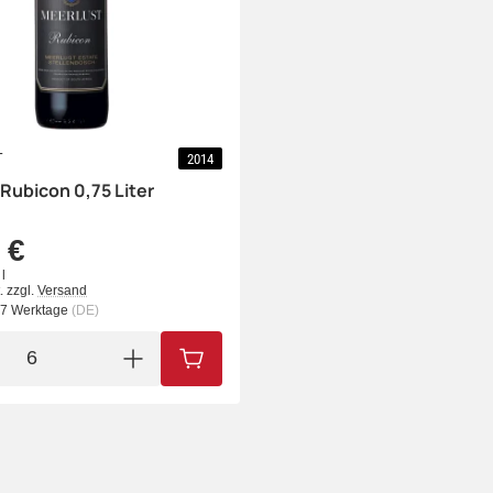
T
2014
Rubicon 0,75 Liter
 €
l
.
zzgl.
Versand
- 7 Werktage
(DE)
IN DEN WARENKORB