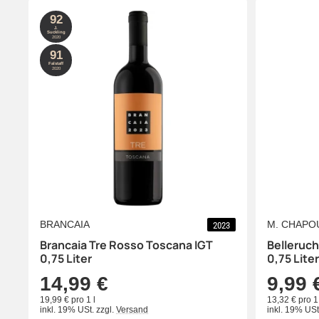
92
J.
Suckling
2020
91
Falstaff
2020
BRANCAIA
M. CHAPO
2023
Brancaia Tre Rosso Toscana IGT
Belleruc
0,75 Liter
0,75 Liter
14,99 €
9,99 
19,99 € pro 1 l
13,32 € pro 1 
inkl. 19% USt.
zzgl.
Versand
inkl. 19% USt