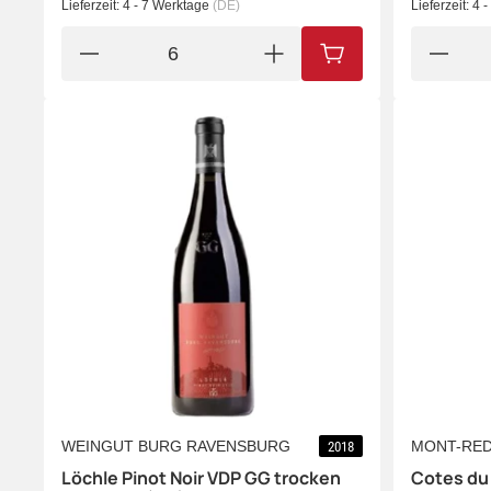
Lieferzeit:
4 - 7 Werktage
(DE)
Lieferzeit:
4 
IN DEN WARENKORB
WEINGUT BURG RAVENSBURG
MONT-RE
2018
Löchle Pinot Noir VDP GG trocken
Cotes du