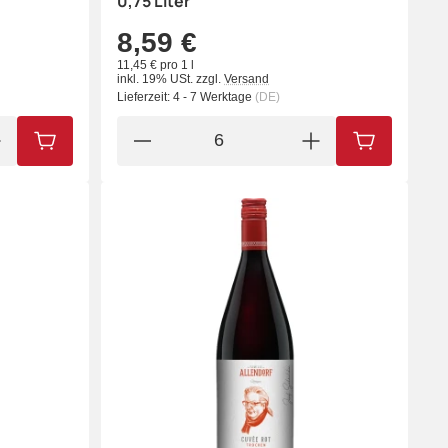
0,75 Liter
8,59 €
11,45 € pro 1 l
inkl. 19% USt.
zzgl.
Versand
Lieferzeit:
4 - 7 Werktage
(DE)
IN DEN WARENKORB
IN DEN WA