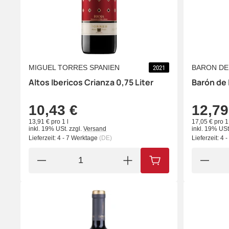
MIGUEL TORRES SPANIEN
BARON DE
2021
Altos Ibericos Crianza 0,75 Liter
Barón de 
10,43 €
12,79
13,91 € pro 1 l
17,05 € pro 1 
inkl. 19% USt.
zzgl.
Versand
inkl. 19% USt
Lieferzeit:
4 - 7 Werktage
(DE)
Lieferzeit:
4 
IN DEN WARENKORB