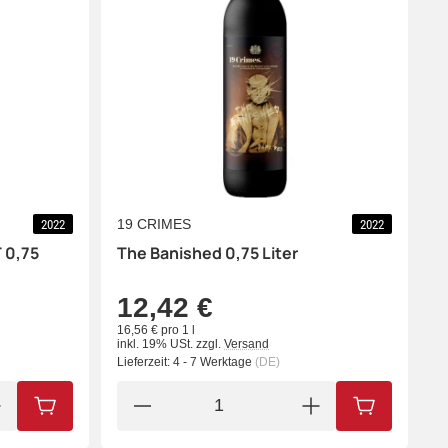
19 CRIMES
2022
2022
 0,75
The Banished 0,75 Liter
12,42 €
16,56 € pro 1 l
inkl. 19% USt.
zzgl.
Versand
Lieferzeit:
4 - 7 Werktage
(DE)
IN DEN WARENKORB
IN DEN WA