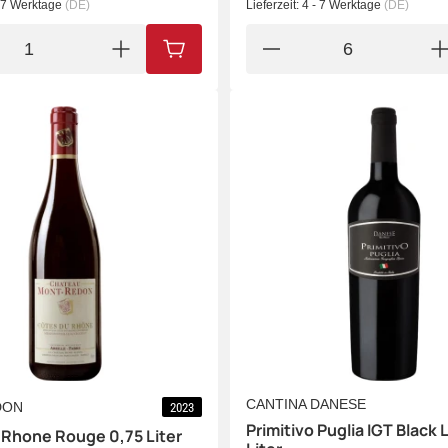
- 7 Werktage
(DE)
Lieferzeit:
4 - 7 Werktage
(DE)
IN DEN WARENKORB
CANTINA DANESE
DON
2023
Primitivo Puglia IGT Black 
 Rhone Rouge 0,75 Liter