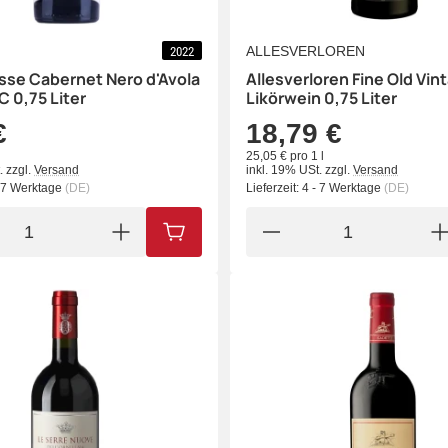
ALLESVERLOREN
2022
sse Cabernet Nero d'Avola
Allesverloren Fine Old Vin
C 0,75 Liter
Likörwein 0,75 Liter
€
18,79 €
25,05 € pro 1 l
.
zzgl.
Versand
inkl. 19% USt.
zzgl.
Versand
- 7 Werktage
(DE)
Lieferzeit:
4 - 7 Werktage
(DE)
IN DEN WARENKORB