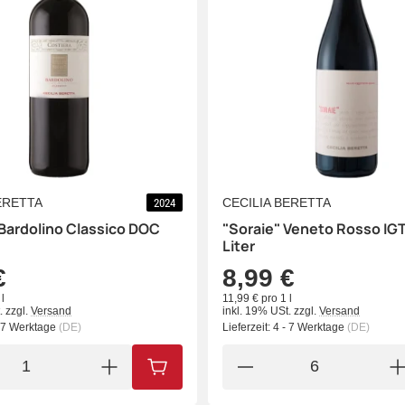
ERETTA
CECILIA BERETTA
2024
Bardolino Classico DOC
"Soraie" Veneto Rosso IGT
Liter
€
8,99 €
l
11,99 € pro 1 l
.
zzgl.
Versand
inkl. 19% USt.
zzgl.
Versand
- 7 Werktage
(DE)
Lieferzeit:
4 - 7 Werktage
(DE)
IN DEN WARENKORB