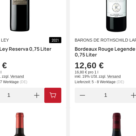
 LEY
BARONS DE ROTHSCHILD LA
2021
Ley Reserva 0,75 Liter
Bordeaux Rouge Legende
0,75 Liter
 €
12,60 €
l
16,80 € pro 1 l
.
zzgl.
Versand
inkl. 19% USt.
zzgl.
Versand
- 7 Werktage
(DE)
Lieferzeit:
5 - 8 Werktage
(DE)
IN DEN WARENKORB