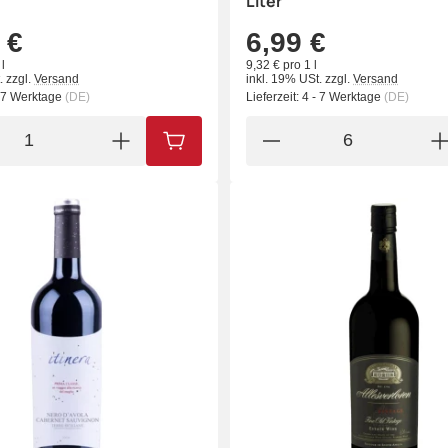
Liter
 €
6,99 €
l
9,32 € pro 1 l
.
zzgl.
Versand
inkl. 19% USt.
zzgl.
Versand
- 7 Werktage
(DE)
Lieferzeit:
4 - 7 Werktage
(DE)
IN DEN WARENKORB