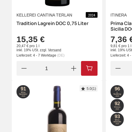
KELLEREI CANTINA TERLAN
ITINERA
2024
Tradition Lagrein DOC 0,75 Liter
Prima Cla
Sicilia DO
15,35 €
7,36 
20,47 € pro 1 l
9,81 € pro 1 l
inkl. 19% USt.
zzgl.
Versand
inkl. 19% USt
Lieferzeit:
4 - 7 Werktage
(DE)
Lieferzeit:
4 
IN DEN WARENKORB
91
96
5.0(1)
Wine
J.
Spectator
Suckling
2019
2020
92
Vinous
2020
93
Wine
Advocate
2020