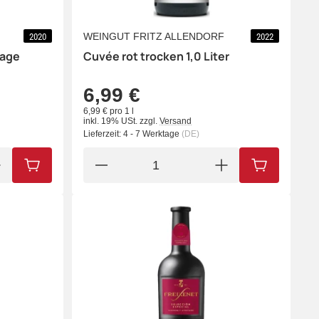
WEINGUT FRITZ ALLENDORF
2020
2022
tage
Cuvée rot trocken 1,0 Liter
6,99 €
6,99 € pro 1 l
inkl. 19% USt.
zzgl.
Versand
Lieferzeit:
4 - 7 Werktage
(DE)
IN DEN WARENKORB
IN DEN WA