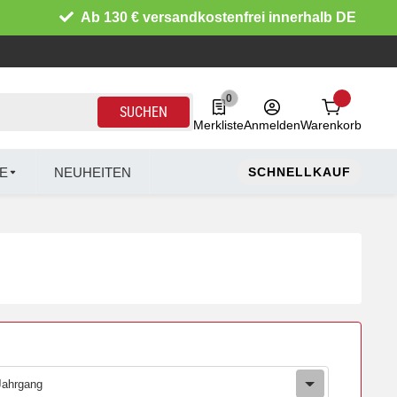
Ab 130 € versandkostenfrei innerhalb DE
0
0 Produkte in der Liste
SUCHEN
Merkliste
Anmelden
Warenkorb
E
NEUHEITEN
SCHNELLKAUF
Jahrgang