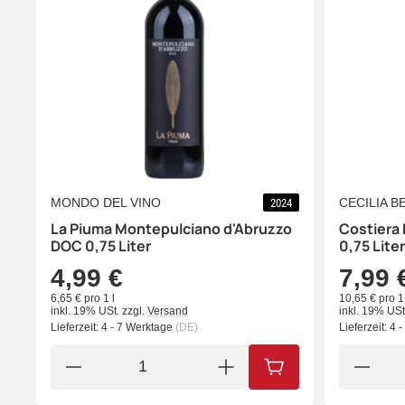
MONDO DEL VINO
CECILIA B
2024
La Piuma Montepulciano d'Abruzzo
Costiera 
DOC 0,75 Liter
0,75 Liter
4,99 €
7,99 
6,65 € pro 1 l
10,65 € pro 1 
inkl. 19% USt.
zzgl.
Versand
inkl. 19% USt
Lieferzeit:
4 - 7 Werktage
(DE)
Lieferzeit:
4 
IN DEN WARENKORB