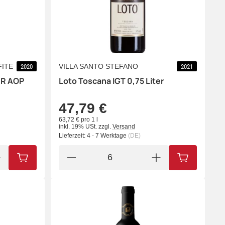
FITE
VILLA SANTO STEFANO
2020
2021
 R AOP
Loto Toscana IGT 0,75 Liter
47,79 €
63,72 € pro 1 l
inkl. 19% USt.
zzgl.
Versand
Lieferzeit:
4 - 7 Werktage
(DE)
IN DEN WARENKORB
IN DEN WA