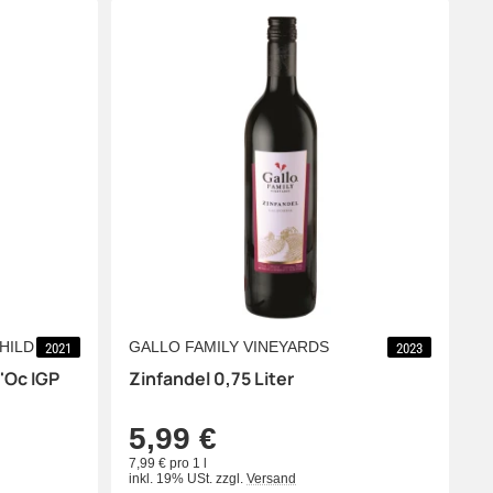
HILD
GALLO FAMILY VINEYARDS
2021
2023
'Oc IGP
Zinfandel 0,75 Liter
5,99 €
7,99 € pro 1 l
inkl. 19% USt.
zzgl.
Versand