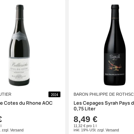
UTIER
BARON PHILIPPE DE ROTHSC
2024
he Cotes du Rhone AOC
Les Cepages Syrah Pays d
0,75 Liter
€
8,49 €
l
11,32 € pro 1 l
.
zzgl.
Versand
inkl. 19% USt.
zzgl.
Versand