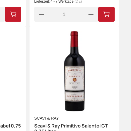
Lieferzeit:
4 - 7 Werktage
(DE)
IN DEN WARENKORB
IN DEN WA
SCAVI & RAY
Label 0,75
Scavi & Ray Primitivo Salento IGT