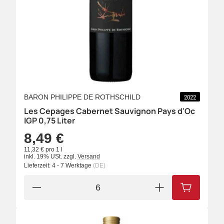
BARON PHILIPPE DE ROTHSCHILD
2022
Les Cepages Cabernet Sauvignon Pays d'Oc
IGP 0,75 Liter
8,49 €
11,32 € pro 1 l
inkl. 19% USt.
zzgl.
Versand
Lieferzeit:
4 - 7 Werktage
(DE)
IN DEN W