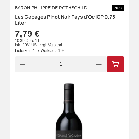
BARON PHILIPPE DE ROTHSCHILD
2023
Les Cepages Pinot Noir Pays d'Oc IGP 0,75
Liter
7,79 €
10,39 € pro 1 l
inkl. 19% USt.
zzgl.
Versand
Lieferzeit:
4 - 7 Werktage
(DE)
IN DEN W