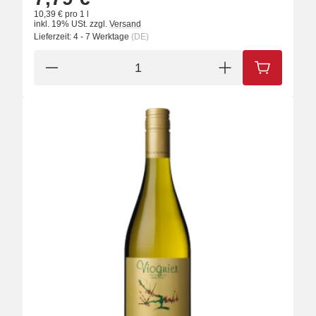
10,39 € pro 1 l
inkl. 19% USt.
zzgl.
Versand
Lieferzeit:
4 - 7 Werktage
(DE)
IN DEN W