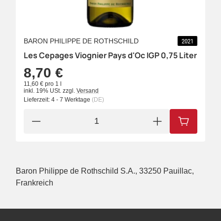
BARON PHILIPPE DE ROTHSCHILD
2021
Les Cepages Viognier Pays d'Oc IGP 0,75 Liter
8,70 €
11,60 € pro 1 l
inkl. 19% USt.
zzgl.
Versand
Lieferzeit:
4 - 7 Werktage
(DE)
IN DEN W
Baron Philippe de Rothschild S.A., 33250 Pauillac,
Frankreich