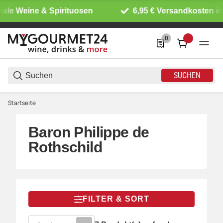
ale Weine & Spirituosen
6,95 € Versandkosten inn
0
0 Produkte in der List
SUCHEN
Startseite
Baron Philippe de
Rothschild
FILTER & SORT