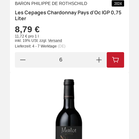
BARON PHILIPPE DE ROTHSCHILD
2024
Les Cepages Chardonnay Pays d'Oc IGP 0,75
Liter
8,79 €
11,72 € pro 1 l
inkl. 19% USt.
zzgl.
Versand
Lieferzeit:
4 - 7 Werktage
(DE)
IN DEN W