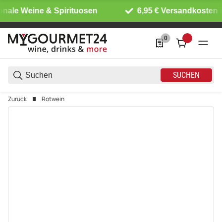
onale Weine & Spirituosen
6,95 € Versandkosten i
0
0 Produkte in der List
SUCHEN
Zurück
Rotwein