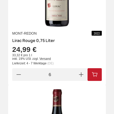
MONT-REDON
2022
Lirac Rouge 0,75 Liter
24,99 €
33,32 € pro 1 l
inkl. 19% USt.
zzgl.
Versand
Lieferzeit:
4 - 7 Werktage
(DE)
IN DEN W