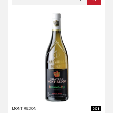
IN DEN W
MONT-REDON
2024