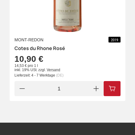
MONT-REDON
2019
Cotes du Rhone Rosé
10,90 €
14,53 € pro 1 l
inkl. 19% USt.
zzgl.
Versand
Lieferzeit:
4 - 7 Werktage
(DE)
IN DEN W