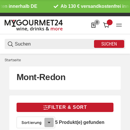
en innerhalb DE
Ab 130 € versandkostenfrei inne
0
0 Produkte in der List
SUCHEN
Startseite
Mont-Redon
FILTER & SORT
Sortierung
5 Produkt(e) gefunden