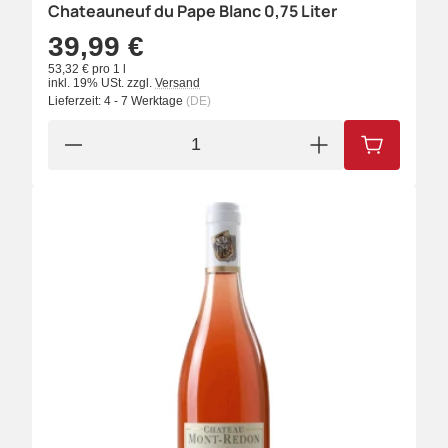
Chateauneuf du Pape Blanc 0,75 Liter
39,99 €
53,32 € pro 1 l
inkl. 19% USt.
zzgl.
Versand
Lieferzeit:
4 - 7 Werktage
(DE)
IN DEN W