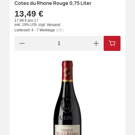
Cotes du Rhone Rouge 0,75 Liter
13,49 €
17,99 € pro 1 l
inkl. 19% USt.
zzgl.
Versand
Lieferzeit:
4 - 7 Werktage
(DE)
IN DEN W