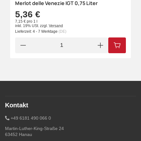
Merlot delle Venezie IGT 0,75 Liter
5,36 €
7,15 € pro 1 l
inkl. 19% USt.
zzgl.
Versand
Lieferzeit:
4 - 7 Werktage
(DE)
IN DEN W
Kontakt
+49 6181 490 066 0
Martin-Luther-King-Straße 24
63452 Hanau