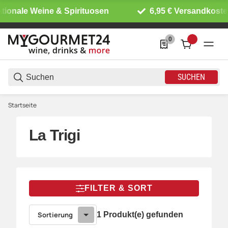
tionale Weine & Spirituosen
6,95 € Versandkoste
0
0 Produkte in der List
SUCHEN
Startseite
La Trigi
FILTER & SORT
Sortierung
1 Produkt(e) gefunden