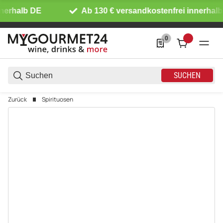
nerhalb DE
Ab 130 € versandkostenfrei innerhalb
0
0 Produkte in der List
SUCHEN
Zurück
Spirituosen