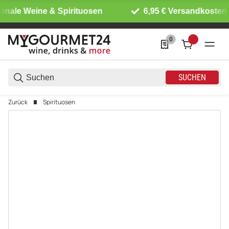
onale Weine & Spirituosen
6,95 € Versandkosten i
0
0 Produkte in der List
SUCHEN
Zurück
Spirituosen