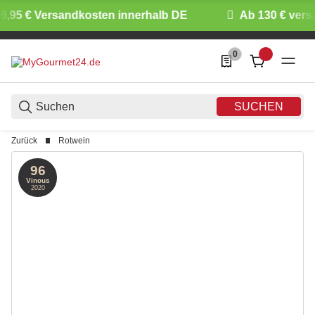
,95 € Versandkosten innerhalb DE
Ab 130 € versa
0
0 Produkte in der List
SUCHEN
Zurück
Rotwein
96
Vinous
2020