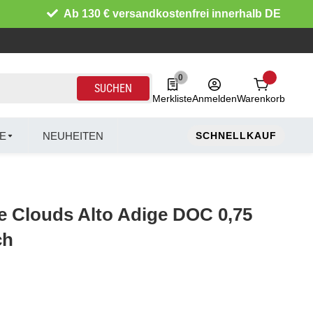
Ab 130 € versandkostenfrei innerhalb DE
0
0 Produkte in der Liste
SUCHEN
Merkliste
Anmelden
Warenkorb
E
NEUHEITEN
SCHNELLKAUF
e Clouds Alto Adige DOC 0,75
ch