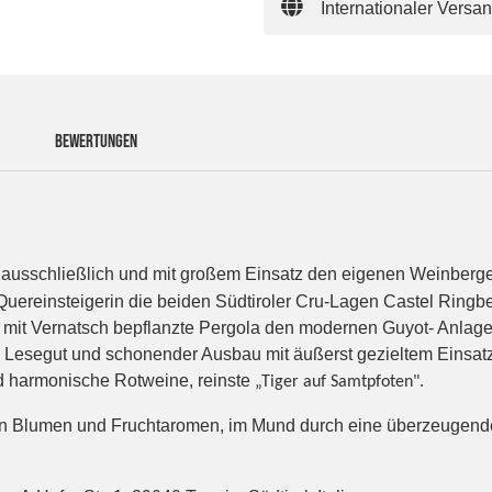
Internationaler Versa
BEWERTUNGEN
85 ausschließlich und mit großem Einsatz den eigenen Weinberg
 Quereinsteigerin die beiden Südtiroler Cru-Lagen Castel Ringb
 mit Vernatsch bepflanzte Pergola den modernen Guyot- Anlag
Lesegut und schonender Ausbau mit äußerst gezieltem Einsatz v
und harmonische Rotweine, reinste
„Tiger auf Samtpfoten".
on Blumen und Fruchtaromen, im Mund durch eine überzeugende F