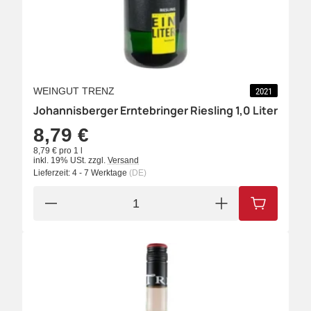
WEINGUT TRENZ
2021
Johannisberger Erntebringer Riesling 1,0 Liter
8,79 €
8,79 € pro 1 l
inkl. 19% USt.
zzgl.
Versand
Lieferzeit:
4 - 7 Werktage
(DE)
IN DEN W