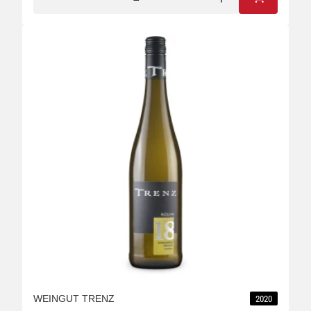
IN DEN W
WEINGUT TRENZ
2020