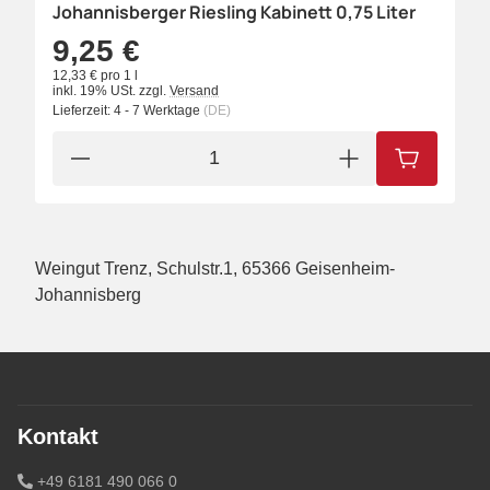
Johannisberger Riesling Kabinett 0,75 Liter
9,25 €
12,33 € pro 1 l
inkl. 19% USt.
zzgl.
Versand
Lieferzeit:
4 - 7 Werktage
(DE)
IN DEN W
Weingut Trenz, Schulstr.1, 65366 Geisenheim-
Johannisberg
Kontakt
+49 6181 490 066 0