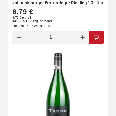
Johannisberger Erntebringer Riesling 1,0 Liter
8,79 €
8,79 € pro 1 l
inkl. 19% USt.
zzgl.
Versand
Lieferzeit:
4 - 7 Werktage
(DE)
IN DEN W