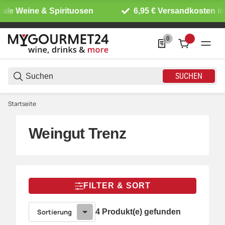
ale Weine & Spirituosen
6,95 € Versandkosten in
0
0 Produkte in der List
SUCHEN
Startseite
Weingut Trenz
FILTER & SORT
Sortierung
4 Produkt(e) gefunden