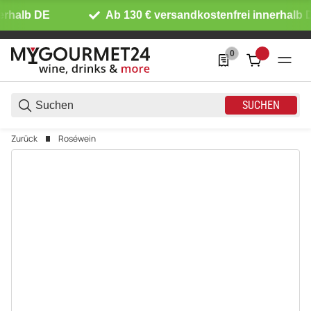
rhalb DE
Ab 130 € versandkostenfrei innerhalb D
0
0 Produkte in der List
SUCHEN
Zurück
Roséwein