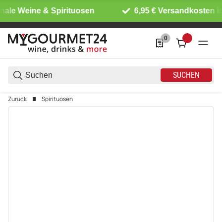
ale Weine & Spirituosen
6,95 € Versandkosten in
0
0 Produkte in der List
SUCHEN
Zurück
Spirituosen