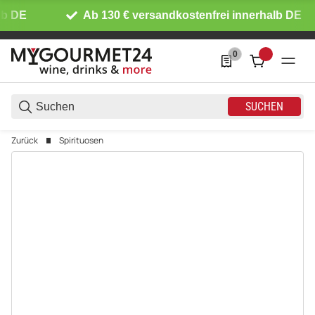
b DE
Ab 130 € versandkostenfrei innerhalb DE
0
0 Produkte in der List
SUCHEN
Zurück
Spirituosen