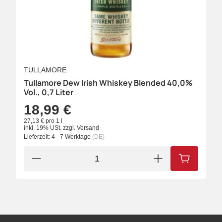
TULLAMORE
Tullamore Dew Irish Whiskey Blended 40,0%
Vol., 0,7 Liter
18,99 €
27,13 € pro 1 l
inkl. 19% USt.
zzgl.
Versand
Lieferzeit:
4 - 7 Werktage
(DE)
IN DEN W