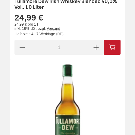
Tullamore Dew Irish Whiskey Blended 40,0%
Vol., 1,0 Liter
24,99 €
24,99 € pro 1 l
inkl. 19% USt.
zzgl.
Versand
Lieferzeit:
4 - 7 Werktage
(DE)
IN DEN W