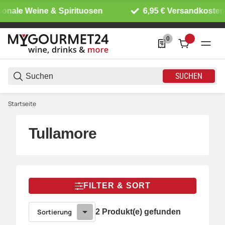
ionale Weine & Spirituosen
6,95 € Versandkosten 
0
0 Produkte in der List
SUCHEN
Startseite
Tullamore
FILTER & SORT
Sortierung
2 Produkt(e) gefunden