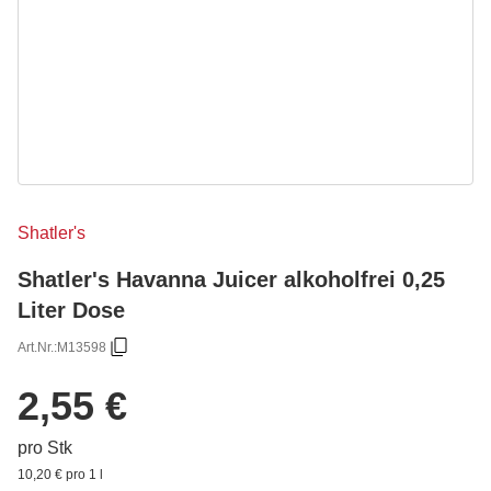
Shatler's
Shatler's Havanna Juicer alkoholfrei 0,25
Liter Dose
Art.Nr.:
M13598
2,55 €
pro Stk
10,20 € pro 1 l