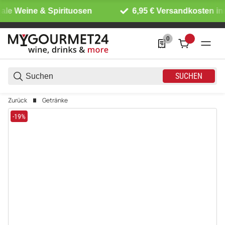
ale Weine & Spirituosen
6,95 € Versandkosten inn
0
0 Produkte in der List
SUCHEN
Zurück
Getränke
-19%