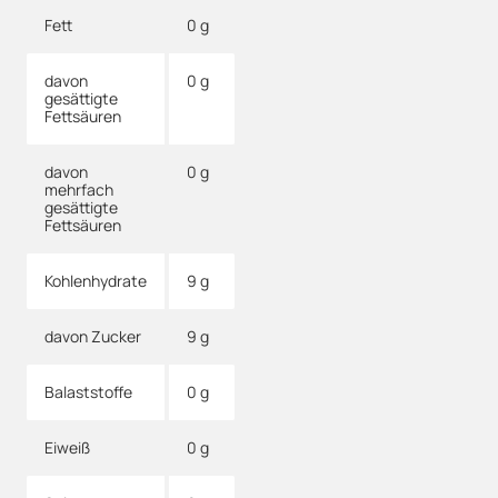
Fett
0 g
davon
0 g
gesättigte
Fettsäuren
davon
0 g
mehrfach
gesättigte
Fettsäuren
Kohlenhydrate
9 g
davon Zucker
9 g
Balaststoffe
0 g
Eiweiß
0 g