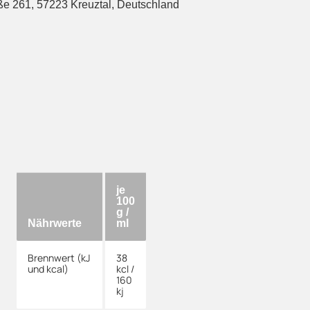
 261, 57223 Kreuztal, Deutschland
je
100
g /
Nährwerte
ml
Brennwert (kJ
38
und kcal)
kcl /
160
kj