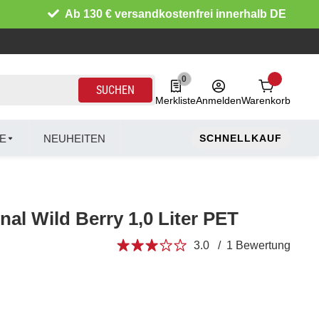
Ab 130 € versandkostenfrei innerhalb DE
0
0 Produkte in der Liste
SUCHEN
Merkliste
Anmelden
Warenkorb
E
NEUHEITEN
SCHNELLKAUF
al Wild Berry 1,0 Liter PET
3.0 / 1 Bewertung