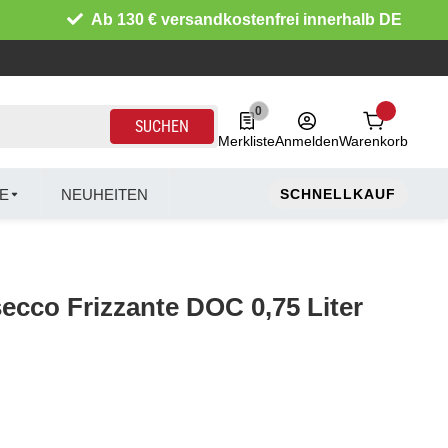
Ab 130 € versandkostenfrei innerhalb DE
0
0 Produkte in der Liste
SUCHEN
Merkliste
Anmelden
Warenkorb
E
NEUHEITEN
SCHNELLKAUF
ecco Frizzante DOC 0,75 Liter