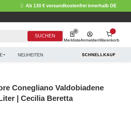
Ab 130 € versandkostenfrei innerhalb DE
0
0 Produkte in der Liste
SUCHEN
Merkliste
Anmelden
Warenkorb
E
NEUHEITEN
SCHNELLKAUF
ore Conegliano Valdobiadene
ter | Cecilia Beretta