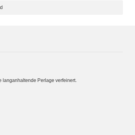
nd
e langanhaltende Perlage verfeinert.