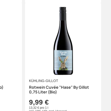
KÜHLING-GILLOT
o)
Rotwein Cuvée "Hase" By Gillot
0,75 Liter (Bio)
9,99 €
13,32 € pro 1 l