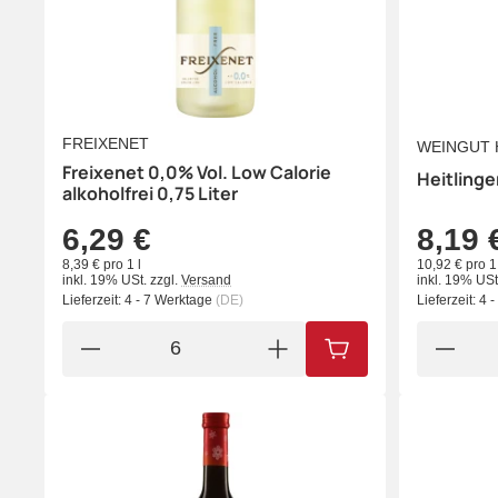
FREIXENET
WEINGUT 
Freixenet 0,0% Vol. Low Calorie
Heitlinge
alkoholfrei 0,75 Liter
6,29 €
8,19 
8,39 € pro 1 l
10,92 € pro 1 
inkl. 19% USt.
zzgl.
Versand
inkl. 19% USt
Lieferzeit:
4 - 7 Werktage
(DE)
Lieferzeit:
4 
IN DEN WARENKORB