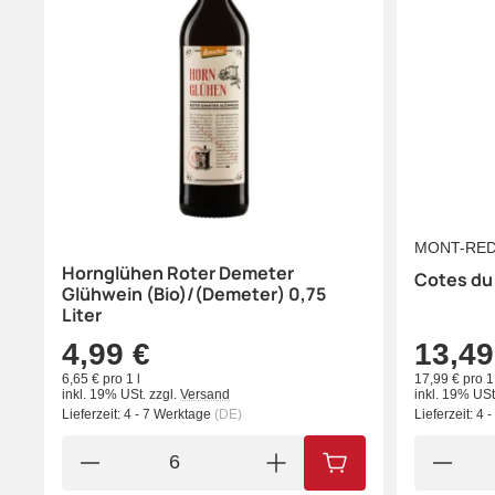
MONT-RE
Hornglühen Roter Demeter
Cotes du
Glühwein (Bio)/(Demeter) 0,75
Liter
4,99 €
13,49
6,65 € pro 1 l
17,99 € pro 1 
inkl. 19% USt.
zzgl.
Versand
inkl. 19% USt
Lieferzeit:
4 - 7 Werktage
(DE)
Lieferzeit:
4 
IN DEN WARENKORB