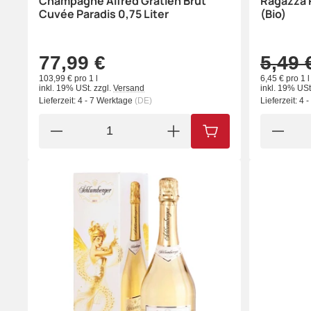
Champagne Alfred Gratien Brut
Ragazza P
Cuvée Paradis 0,75 Liter
(Bio)
77,99 €
5,49 
103,99 € pro 1 l
6,45 € pro 1 l
inkl. 19% USt.
zzgl.
Versand
inkl. 19% USt
Lieferzeit:
4 - 7 Werktage
(DE)
Lieferzeit:
4 
IN DEN WARENKORB