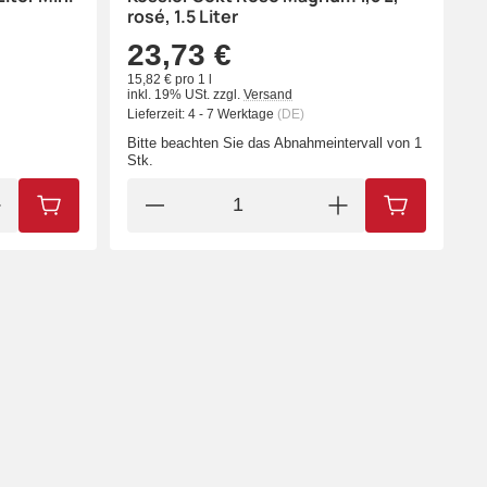
rosé, 1.5 Liter
23,73 €
15,82 € pro 1 l
inkl. 19% USt.
zzgl.
Versand
Lieferzeit:
4 - 7 Werktage
(DE)
Bitte beachten Sie das Abnahmeintervall von 1
Stk.
IN DEN WARENKORB
IN DEN WA