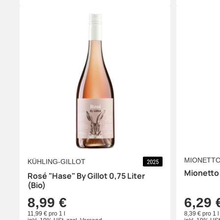
MIONETT
KÜHLING-GILLOT
2025
Mionetto 
Rosé "Hase" By Gillot 0,75 Liter
(Bio)
8,99 €
6,29 
11,99 € pro 1 l
8,39 € pro 1 l