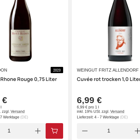
DON
WEINGUT FRITZ ALLENDORF
2023
 Rhone Rouge 0,75 Liter
Cuvée rot trocken 1,0 Lite
 €
6,99 €
l
6,99 € pro 1 l
.
zzgl.
Versand
inkl. 19% USt.
zzgl.
Versand
- 7 Werktage
(DE)
Lieferzeit:
4 - 7 Werktage
(DE)
IN DEN WARENKORB