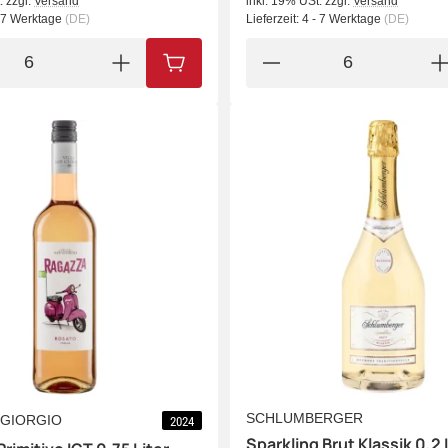
.
zzgl.
Versand
inkl. 19% USt.
zzgl.
Versand
- 7 Werktage
(DE)
Lieferzeit:
4 - 7 Werktage
(DE)
IN DEN WARENKORB
SCHLUMBERGER
 GIORGIO
2024
Sparkling Brut Klassik 0,2 