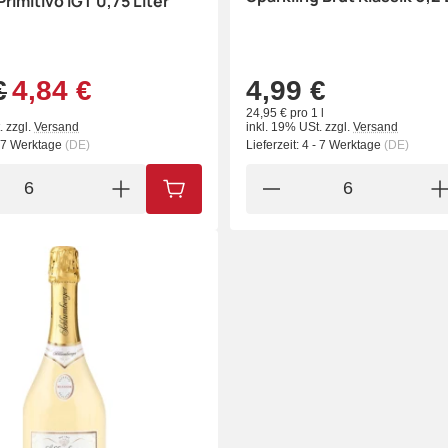
rimitivo IGT 0,75 Liter
€
4,84 €
4,99 €
24,95 € pro 1 l
.
zzgl.
Versand
inkl. 19% USt.
zzgl.
Versand
- 7 Werktage
(DE)
Lieferzeit:
4 - 7 Werktage
(DE)
IN DEN WARENKORB