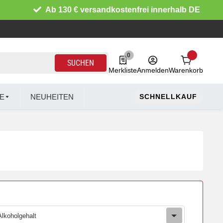
Ab 130 € versandkostenfrei innerhalb DE
0
0 Produkte in der Liste
SUCHEN
Merkliste
Anmelden
Warenkorb
E
NEUHEITEN
SCHNELLKAUF
Alkoholgehalt