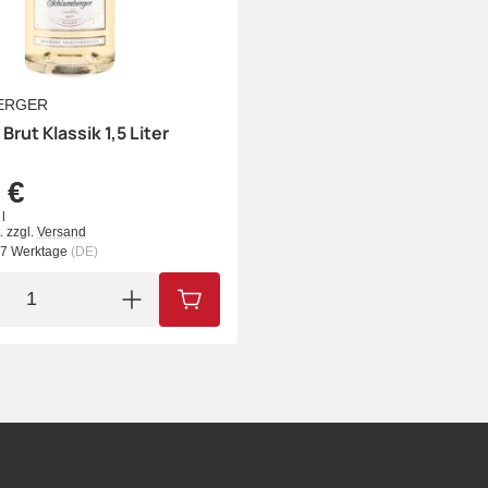
ERGER
Brut Klassik 1,5 Liter
 €
l
.
zzgl.
Versand
- 7 Werktage
(DE)
IN DEN WARENKORB