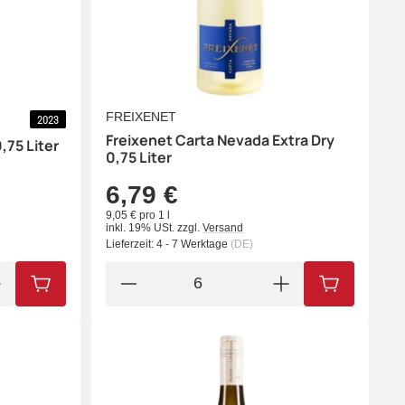
FREIXENET
2023
Freixenet Carta Nevada Extra Dry
,75 Liter
0,75 Liter
6,79 €
9,05 € pro 1 l
inkl. 19% USt.
zzgl.
Versand
Lieferzeit:
4 - 7 Werktage
(DE)
IN DEN WARENKORB
IN DEN WA