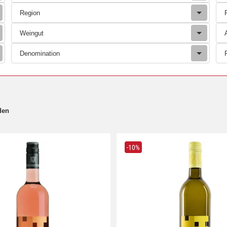
Region
Weingut
Denomination
den
-10%