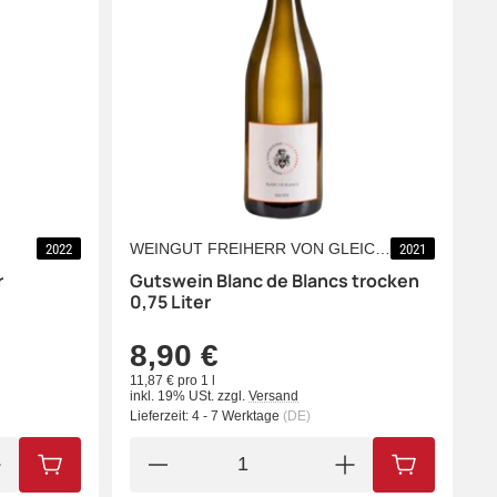
WEINGUT FREIHERR VON GLEICHENSTEIN
2022
2021
r
Gutswein Blanc de Blancs trocken
0,75 Liter
8,90 €
11,87 € pro 1 l
inkl. 19% USt.
zzgl.
Versand
Lieferzeit:
4 - 7 Werktage
(DE)
IN DEN WARENKORB
IN DEN WA