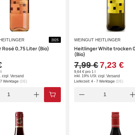
HEITLINGER
WEINGUT HEITLINGER
2025
r Rosé 0,75 Liter (Bio)
Heitlinger White trocken 0
(Bio)
€
7,99 €
7,23 €
l
9,64 € pro 1 l
.
zzgl.
Versand
inkl. 19% USt.
zzgl.
Versand
- 7 Werktage
(DE)
Lieferzeit:
4 - 7 Werktage
(DE)
IN DEN WARENKORB