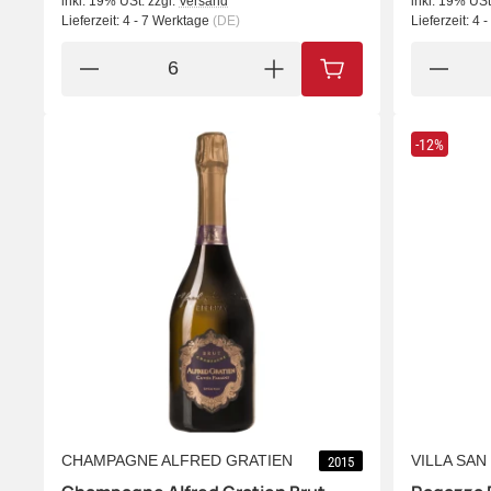
inkl. 19% USt.
zzgl.
Versand
inkl. 19% USt
Lieferzeit:
4 - 7 Werktage
(DE)
Lieferzeit:
4 
IN DEN WARENKORB
-12%
CHAMPAGNE ALFRED GRATIEN
VILLA SAN
2015