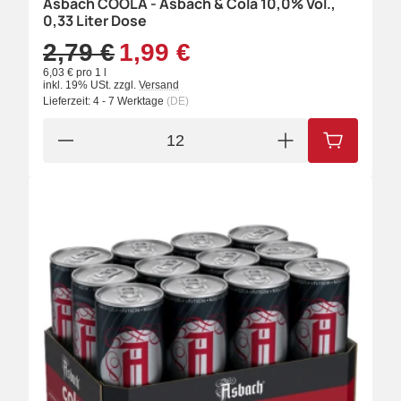
Asbach COOLA - Asbach & Cola 10,0% Vol.,
0,33 Liter Dose
2,79 €
1,99 €
6,03 € pro 1 l
inkl. 19% USt.
zzgl.
Versand
Lieferzeit:
4 - 7 Werktage
(DE)
IN DEN W