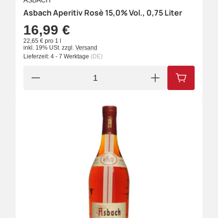
ASBACH
Asbach Aperitiv Rosè 15,0% Vol., 0,75 Liter
16,99 €
22,65 € pro 1 l
inkl. 19% USt.
zzgl.
Versand
Lieferzeit:
4 - 7 Werktage
(DE)
IN DEN W