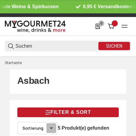
nale Weine & Spirituosen
6,95 € Versandkosten in
0
0 Produkte in der List
SUCHEN
Startseite
Asbach
FILTER & SORT
Sortierung
5 Produkt(e) gefunden