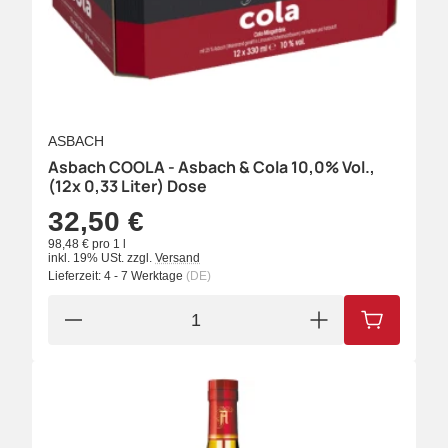
ASBACH
Asbach COOLA - Asbach & Cola 10,0% Vol.,
(12x 0,33 Liter) Dose
32,50 €
98,48 € pro 1 l
inkl. 19% USt.
zzgl.
Versand
Lieferzeit:
4 - 7 Werktage
(DE)
IN DEN W