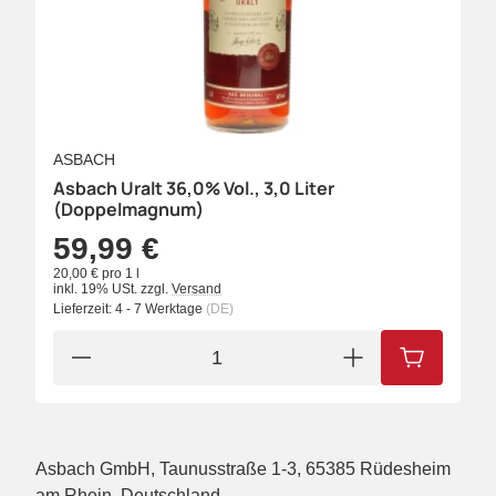
ASBACH
Asbach Uralt 36,0% Vol., 3,0 Liter
(Doppelmagnum)
59,99 €
20,00 € pro 1 l
inkl. 19% USt.
zzgl.
Versand
Lieferzeit:
4 - 7 Werktage
(DE)
IN DEN W
Asbach GmbH, Taunusstraße 1-3, 65385 Rüdesheim
am Rhein, Deutschland