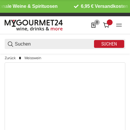
onale Weine & Spirituosen
6,95 € Versandkosten i
0
0 Produkte in der List
SUCHEN
Zurück
Weisswein