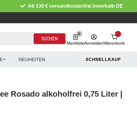
Ab 130 € versandkostenfrei innerhalb DE
0
0 Produkte in der Liste
SUCHEN
Merkliste
Anmelden
Warenkorb
E
NEUHEITEN
SCHNELLKAUF
ee Rosado alkoholfrei 0,75 Liter |