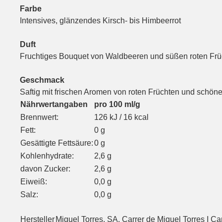
Farbe
Intensives, glänzendes Kirsch- bis Himbeerrot
Duft
Fruchtiges Bouquet von Waldbeeren und süßen roten Frü
Geschmack
Saftig mit frischen Aromen von roten Früchten und sch
Nährwertangaben
pro 100 ml/g
Brennwert:
126 kJ / 16 kcal
Fett:
0 g
Gesättigte Fettsäure:
0 g
Kohlenhydrate:
2,6 g
davon Zucker:
2,6 g
Eiweiß:
0,0 g
Salz:
0,0 g
Hersteller
Miguel Torres, SA, Carrer de Miguel Torres I C