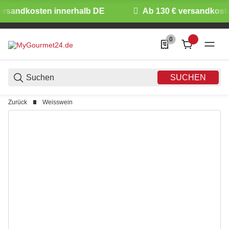
rsandkosten innerhalb DE
Ab 130 € versandkosten
0
0 Produkte in der List
SUCHEN
Zurück
Weisswein