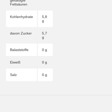
gesättigte
Fettsäuren
Kohlenhydrate
5,8
g
davon Zucker
5,7
g
Balaststoffe
0 g
Eiweiß
0 g
Salz
0 g