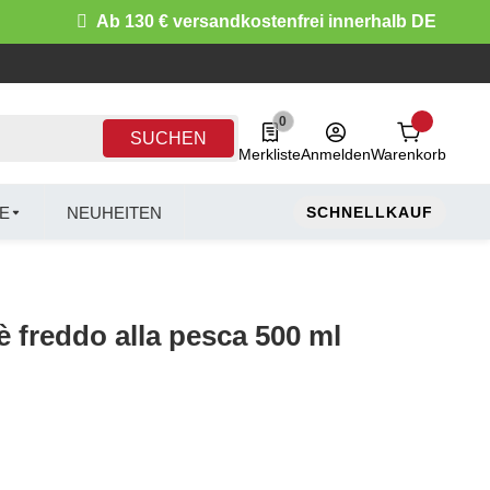
Ab 130 € versandkostenfrei innerhalb DE
0
0 Produkte in der Liste
SUCHEN
Merkliste
Anmelden
Warenkorb
E
NEUHEITEN
SCHNELLKAUF
 freddo alla pesca 500 ml