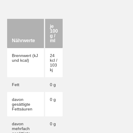
je
100
g /
Nährwerte
ml
Brennwert (kJ
24
und kcal)
kcl /
103
kj
Fett
0 g
davon
0 g
gesättigte
Fettsäuren
davon
0 g
mehrfach