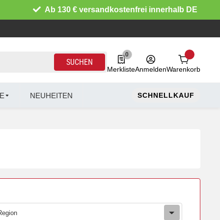
Ab 130 € versandkostenfrei innerhalb DE
0
0 Produkte in der Liste
SUCHEN
Merkliste
Anmelden
Warenkorb
E
NEUHEITEN
SCHNELLKAUF
Region