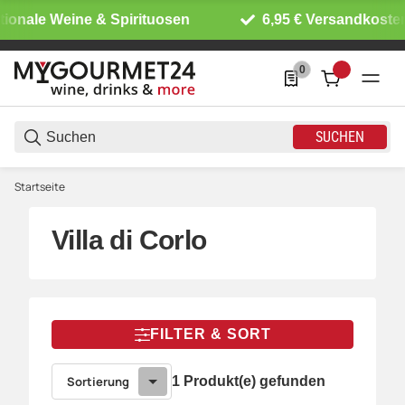
tionale Weine & Spirituosen
6,95 € Versandkosten
0
0 Produkte in der List
SUCHEN
Startseite
Villa di Corlo
FILTER & SORT
Sortierung
1 Produkt(e) gefunden