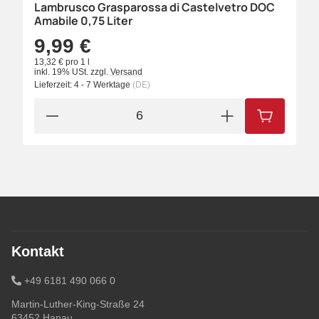
Lambrusco Grasparossa di Castelvetro DOC
Amabile 0,75 Liter
9,99 €
13,32 € pro 1 l
inkl. 19% USt.
zzgl.
Versand
Lieferzeit:
4 - 7 Werktage
(DE)
IN DEN W
Kontakt
+49 6181 490 066 0
Martin-Luther-King-Straße 24
63452 Hanau