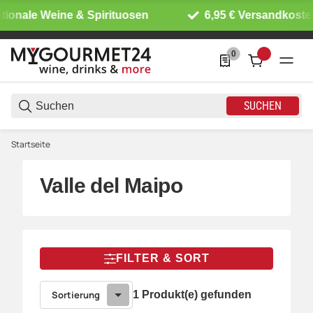
tionale Weine & Spirituosen
6,95 € Versandkosten
0
0 Produkte in der List
SUCHEN
Startseite
Valle del Maipo
FILTER & SORT
Sortierung
1 Produkt(e) gefunden