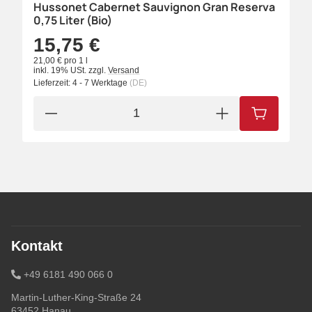
Hussonet Cabernet Sauvignon Gran Reserva
0,75 Liter (Bio)
15,75 €
21,00 € pro 1 l
inkl. 19% USt.
zzgl.
Versand
Lieferzeit:
4 - 7 Werktage
(DE)
IN DEN W
Kontakt
+49 6181 490 066 0
Martin-Luther-King-Straße 24
63452 Hanau