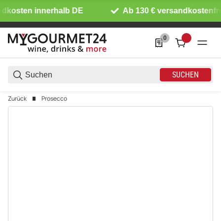
dkosten innerhalb DE
Ab 130 € versandkostenfrei
0
0 Produkte in der List
SUCHEN
Zurück
Prosecco