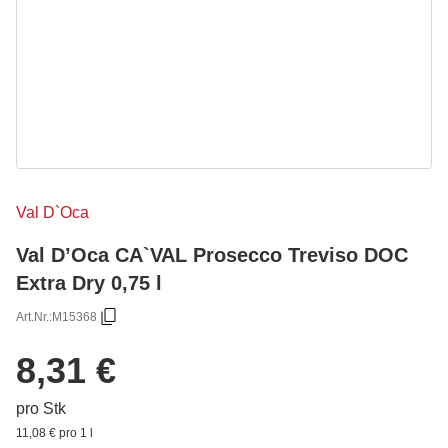
Val D`Oca
Val D’Oca CA`VAL Prosecco Treviso DOC
Extra Dry 0,75 l
Art.Nr.:
M15368
8,31 €
pro Stk
11,08 € pro 1 l