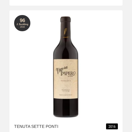
96
J. Suckling
2016
TENUTA SETTE PONTI
2016