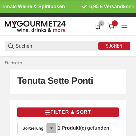
tionale Weine & Spirituosen
6,95 € Versandkoste
0
0 Produkte in der List
SUCHEN
Startseite
Tenuta Sette Ponti
FILTER & SORT
Sortierung
1 Produkt(e) gefunden