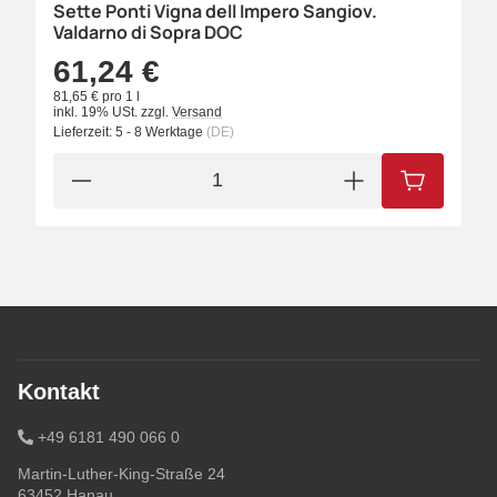
Sette Ponti Vigna dell Impero Sangiov.
Valdarno di Sopra DOC
61,24 €
81,65 € pro 1 l
inkl. 19% USt.
zzgl.
Versand
Lieferzeit:
5 - 8 Werktage
(DE)
IN DEN W
Kontakt
+49 6181 490 066 0
Martin-Luther-King-Straße 24
63452 Hanau