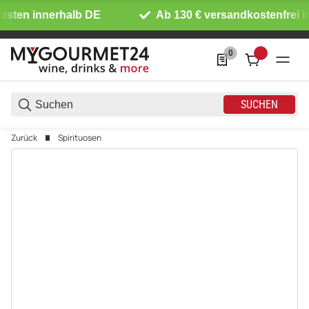
sten innerhalb DE
Ab 130 € versandkostenfrei in
0
0 Produkte in der List
SUCHEN
Zurück
Spirituosen