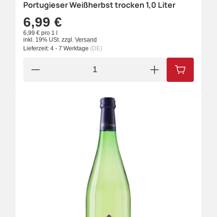
Portugieser Weißherbst trocken 1,0 Liter
6,99 €
6,99 € pro 1 l
inkl. 19% USt.
zzgl.
Versand
Lieferzeit:
4 - 7 Werktage
(DE)
IN DEN W