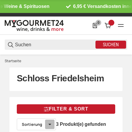
e Weine & Spirituosen
6,95 € Versandkosten inne
0
0 Produkte in der List
SUCHEN
Startseite
Schloss Friedelsheim
FILTER & SORT
Sortierung
3 Produkt(e) gefunden