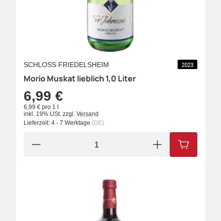
SCHLOSS FRIEDELSHEIM
2023
Morio Muskat lieblich 1,0 Liter
6,99 €
6,99 € pro 1 l
inkl. 19% USt.
zzgl.
Versand
Lieferzeit:
4 - 7 Werktage
(DE)
IN DEN W