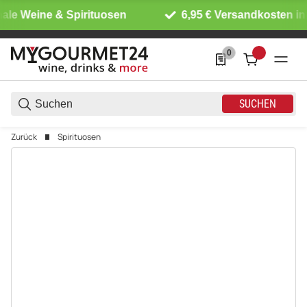
ale Weine & Spirituosen
6,95 € Versandkosten in
0
0 Produkte in der List
SUCHEN
Zurück
Spirituosen