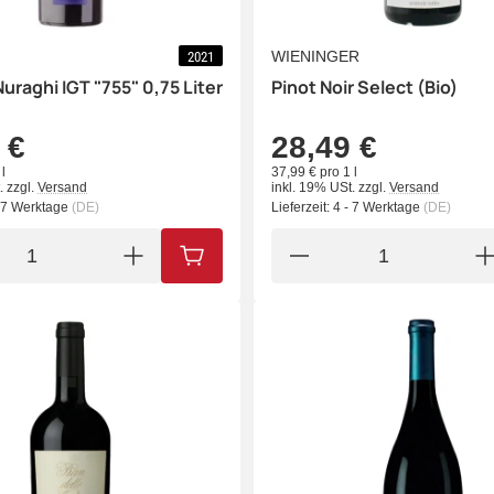
WIENINGER
2021
Nuraghi IGT "755" 0,75 Liter
Pinot Noir Select (Bio)
 €
28,49 €
l
37,99 € pro 1 l
.
zzgl.
Versand
inkl. 19% USt.
zzgl.
Versand
- 7 Werktage
(DE)
Lieferzeit:
4 - 7 Werktage
(DE)
IN DEN WARENKORB