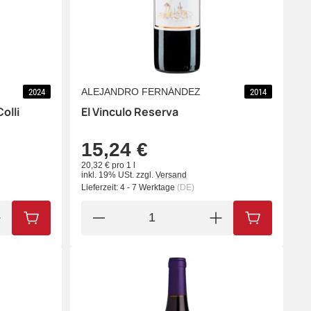
ALEJANDRO FERNÁNDEZ
2024
2014
olli
El Vinculo Reserva
15,24 €
20,32 € pro 1 l
inkl. 19% USt.
zzgl.
Versand
Lieferzeit:
4 - 7 Werktage
(DE)
IN DEN WARENKORB
IN DEN WA