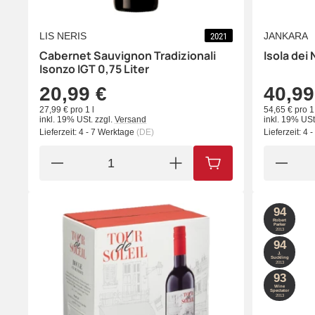
LIS NERIS
JANKARA
2021
Cabernet Sauvignon Tradizionali
Isola dei 
Isonzo IGT 0,75 Liter
20,99 €
40,99
27,99 € pro 1 l
54,65 € pro 1 
inkl. 19% USt.
zzgl.
Versand
inkl. 19% USt
Lieferzeit:
4 - 7 Werktage
(DE)
Lieferzeit:
4 
IN DEN WARENKORB
94
Robert
Parker
2013
94
J.
Suckling
2013
93
Wine
Spectator
2013