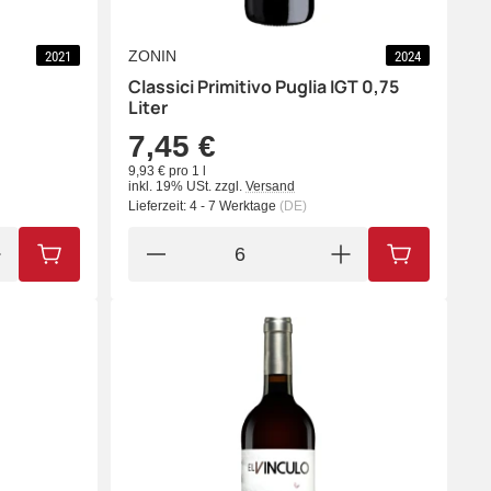
ZONIN
2021
2024
Classici Primitivo Puglia IGT 0,75
Liter
7,45 €
9,93 € pro 1 l
inkl. 19% USt.
zzgl.
Versand
Lieferzeit:
4 - 7 Werktage
(DE)
IN DEN WARENKORB
IN DEN WA