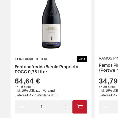
RAMOS PI
FONTANAFREDDA
2014
Ramos Pi
Fontanafredda Barolo Proprietà
(Portwein
DOCG 0,75 Liter
64,64 €
34,79
86,19 € pro 1 l
46,39 € pro 1 
inkl. 19% USt.
zzgl.
Versand
inkl. 19% USt
Lieferzeit:
4 - 7 Werktage
(DE)
Lieferzeit:
4 
IN DEN WARENKORB