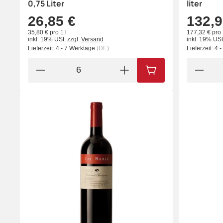
0,75 Liter
liter
26,85 €
132,9
35,80 € pro 1 l
177,32 € pro 
inkl. 19% USt.
zzgl.
Versand
inkl. 19% USt
Lieferzeit:
4 - 7 Werktage
(DE)
Lieferzeit:
4 
IN DEN WARENKORB