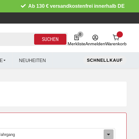
Ab 130 € versandkostenfrei innerhalb DE
0
0 Produkte in der Liste
SUCHEN
Merkliste
Anmelden
Warenkorb
E
NEUHEITEN
SCHNELLKAUF
Jahrgang