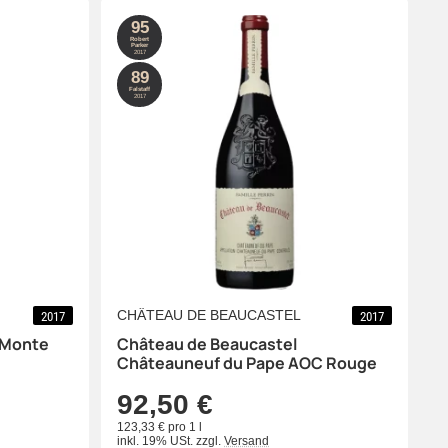
95
Robert
Parker
2017
89
Falstaff
2017
CHÂTEAU DE BEAUCASTEL
2017
2017
l Monte
Château de Beaucastel
Châteauneuf du Pape AOC Rouge
92,50 €
123,33 € pro 1 l
inkl. 19% USt.
zzgl.
Versand