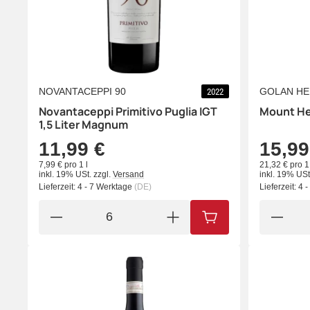
NOVANTACEPPI 90
GOLAN HE
2022
Novantaceppi Primitivo Puglia IGT
Mount He
1,5 Liter Magnum
11,99 €
15,99
7,99 € pro 1 l
21,32 € pro 1 
inkl. 19% USt.
zzgl.
Versand
inkl. 19% USt
Lieferzeit:
4 - 7 Werktage
(DE)
Lieferzeit:
4 
IN DEN WARENKORB