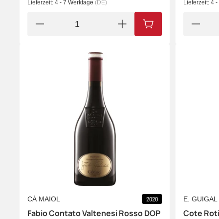
Lieferzeit:
4 - 7 Werktage
(DE)
Lieferzeit:
4 
IN DEN WARENKORB
CÀ MAIOL
E. GUIGAL
2020
Fabio Contato Valtenesi Rosso DOP
Cote Rot