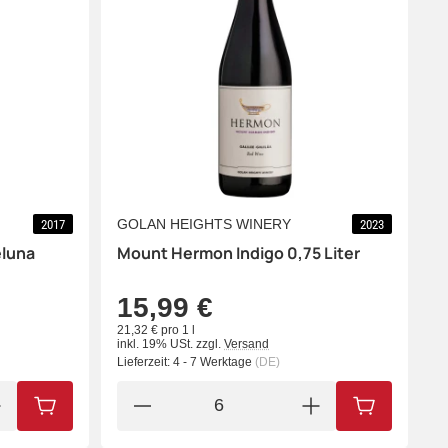
GOLAN HEIGHTS WINERY
2017
2023
luna
Mount Hermon Indigo 0,75 Liter
15,99 €
21,32 € pro 1 l
inkl. 19% USt.
zzgl.
Versand
Lieferzeit:
4 - 7 Werktage
(DE)
IN DEN WARENKORB
IN DEN WA