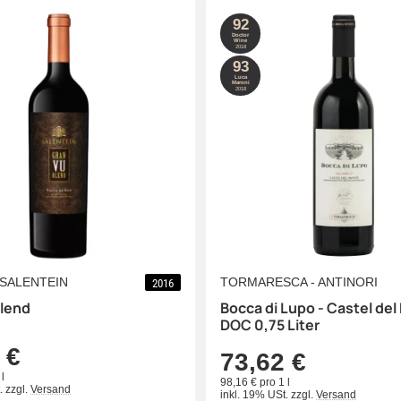
92
Doctor
Wine
2018
93
Luca
Maroni
2018
SALENTEIN
TORMARESCA - ANTINORI
2016
Blend
Bocca di Lupo - Castel de
DOC 0,75 Liter
 €
73,62 €
l
98,16 € pro 1 l
.
zzgl.
Versand
inkl. 19% USt.
zzgl.
Versand