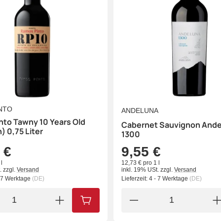
NTO
ANDELUNA
nto Tawny 10 Years Old
Cabernet Sauvignon Ande
) 0,75 Liter
1300
 €
9,55 €
l
12,73 € pro 1 l
.
zzgl.
Versand
inkl. 19% USt.
zzgl.
Versand
- 7 Werktage
(DE)
Lieferzeit:
4 - 7 Werktage
(DE)
IN DEN WARENKORB