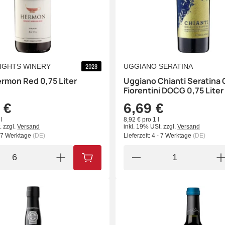
IGHTS WINERY
UGGIANO SERATINA
2023
rmon Red 0,75 Liter
Uggiano Chianti Seratina C
Fiorentini DOCG 0,75 Liter
 €
6,69 €
l
8,92 € pro 1 l
.
zzgl.
Versand
inkl. 19% USt.
zzgl.
Versand
- 7 Werktage
(DE)
Lieferzeit:
4 - 7 Werktage
(DE)
IN DEN WARENKORB