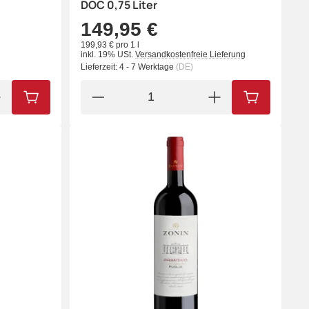
DOC 0,75 Liter
149,95 €
199,93 € pro 1 l
inkl. 19% USt.
Versandkostenfreie Lieferung
Lieferzeit:
4 - 7 Werktage
(DE)
IN DEN WARENKORB
IN DEN WA