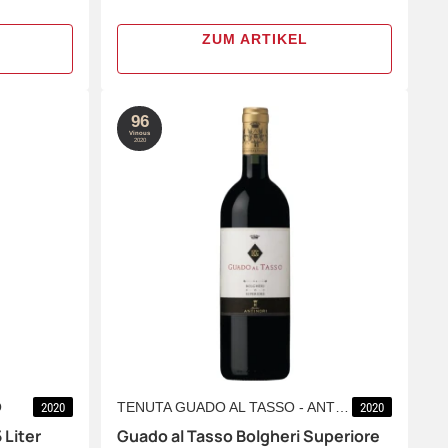
ZUM ARTIKEL
96
Vinous
2020
O
TENUTA GUADO AL TASSO - ANTINORI
2020
2020
 Liter
Guado al Tasso Bolgheri Superiore