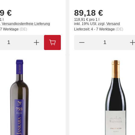
9 €
89,18 €
1 l
118,91 € pro 1 l
.
Versandkostenfreie Lieferung
inkl. 19% USt.
zzgl.
Versand
- 7 Werktage
(DE)
Lieferzeit:
4 - 7 Werktage
(DE)
IN DEN WARENKORB