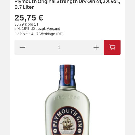
Plymouth Original Strength Dry Gin 41,2% Vol.,
0,7 Liter
25,75 €
36,79 € pro 1 l
inkl. 19% USt.
zzgl.
Versand
Lieferzeit:
4 - 7 Werktage
(DE)
IN DEN W