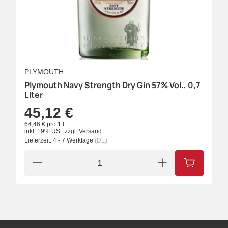
PLYMOUTH
Plymouth Navy Strength Dry Gin 57% Vol., 0,7
Liter
45,12 €
64,46 € pro 1 l
inkl. 19% USt.
zzgl.
Versand
Lieferzeit:
4 - 7 Werktage
(DE)
IN DEN W