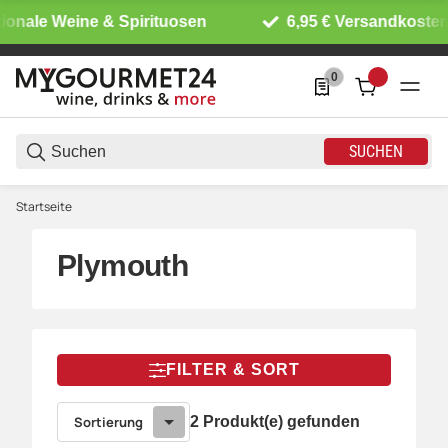
ionale Weine & Spirituosen
6,95 € Versandkosten 
0
0 Produkte in der List
SUCHEN
Startseite
Plymouth
FILTER & SORT
Sortierung
2 Produkt(e) gefunden