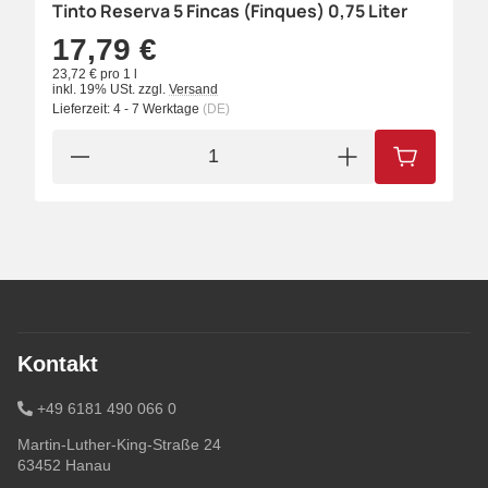
Tinto Reserva 5 Fincas (Finques) 0,75 Liter
17,79 €
23,72 € pro 1 l
inkl. 19% USt.
zzgl.
Versand
Lieferzeit:
4 - 7 Werktage
(DE)
IN DEN W
Kontakt
+49 6181 490 066 0
Martin-Luther-King-Straße 24
63452 Hanau