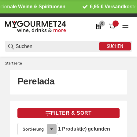
tionale Weine & Spirituosen
6,95 € Versandkoste
0
0 Produkte in der List
SUCHEN
Startseite
Perelada
FILTER & SORT
Sortierung
1 Produkt(e) gefunden