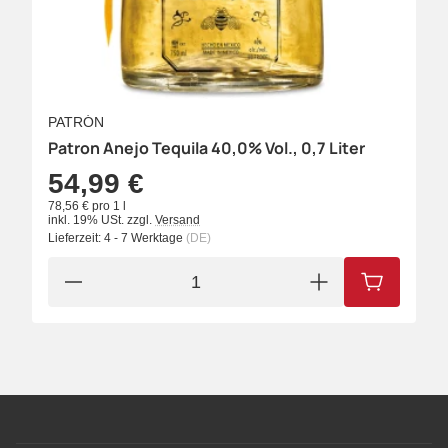
PATRÓN
Patron Anejo Tequila 40,0% Vol., 0,7 Liter
54,99 €
78,56 € pro 1 l
inkl. 19% USt.
zzgl.
Versand
Lieferzeit:
4 - 7 Werktage
(DE)
IN DEN W