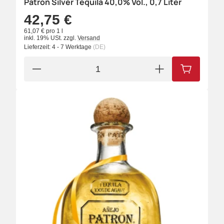
Patron Silver Tequila 40,0% Vol., 0,7 Liter
42,75 €
61,07 € pro 1 l
inkl. 19% USt.
zzgl.
Versand
Lieferzeit:
4 - 7 Werktage
(DE)
IN DEN W