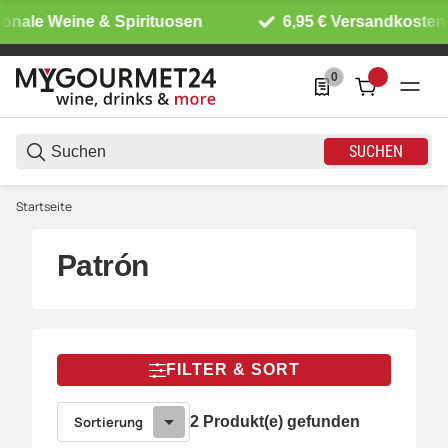
ionale Weine & Spirituosen
6,95 € Versandkosten 
0
0 Produkte in der List
SUCHEN
Startseite
Patrón
FILTER & SORT
Sortierung
2 Produkt(e) gefunden