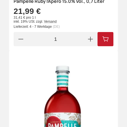
Pampelle Ruby l'Apéro 15.0% Vol., 0,7 Liter
21,99 €
31,41 € pro 1 l
inkl. 19% USt.
zzgl.
Versand
Lieferzeit:
4 - 7 Werktage
(DE)
IN DEN W