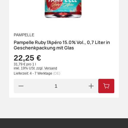
PAMPELLE
Pampelle Ruby l'Apéro 15.0% Vol., 0,7 Liter in
Geschenkpackung mit Glas
22,25 €
31,79 € pro 1 l
inkl. 19% USt.
zzgl.
Versand
Lieferzeit:
4 - 7 Werktage
(DE)
IN DEN W