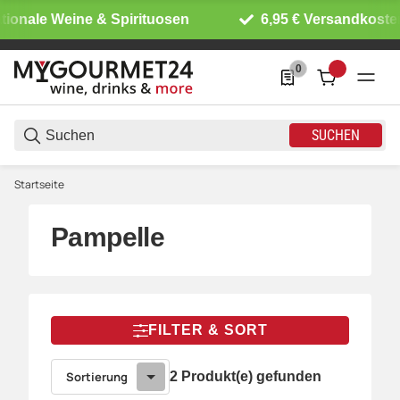
tionale Weine & Spirituosen
6,95 € Versandkosten
0
0 Produkte in der List
SUCHEN
Startseite
Pampelle
FILTER & SORT
Sortierung
2 Produkt(e) gefunden