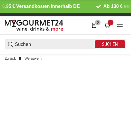
6,95 € Versandkosten innerhalb DE
Ab 130 € vers
0
0 Produkte in der List
SUCHEN
Zurück
Weisswein