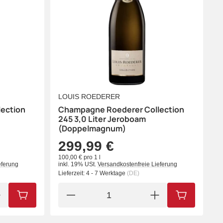
LOUIS ROEDERER
ection
Champagne Roederer Collection
245 3,0 Liter Jeroboam
(Doppelmagnum)
299,99 €
100,00 € pro 1 l
eferung
inkl. 19% USt.
Versandkostenfreie Lieferung
Lieferzeit:
4 - 7 Werktage
(DE)
IN DEN WARENKORB
IN DEN WA