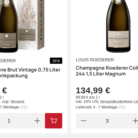
LOUIS ROEDERER
EDERER
2016
Champagne Roederer Coll
e Brut Vintage 0,75 Liter
244 1,5 Liter Magnum
enkpackung
 €
134,99 €
1 l
89,99 € pro 1 l
.
zzgl.
Versand
inkl. 19% USt.
Versandkostenfreie Li
- 7 Werktage
(DE)
Lieferzeit:
4 - 7 Werktage
(DE)
IN DEN WARENKORB