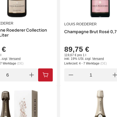
EDERER
LOUIS ROEDERER
e Roederer Collection
Champagne Brut Rosé 0,75
Liter
 €
89,75 €
l
119,67 € pro 1 l
.
zzgl.
Versand
inkl. 19% USt.
zzgl.
Versand
- 7 Werktage
(DE)
Lieferzeit:
4 - 7 Werktage
(DE)
IN DEN WARENKORB