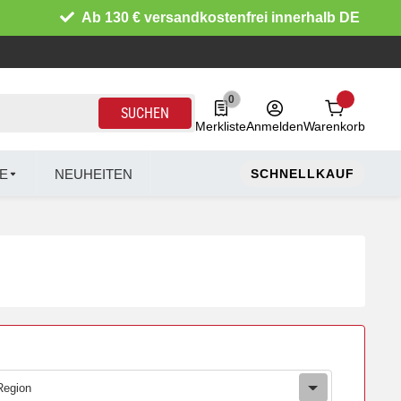
Ab 130 € versandkostenfrei innerhalb DE
0
0 Produkte in der Liste
SUCHEN
Merkliste
Anmelden
Warenkorb
E
NEUHEITEN
SCHNELLKAUF
Region