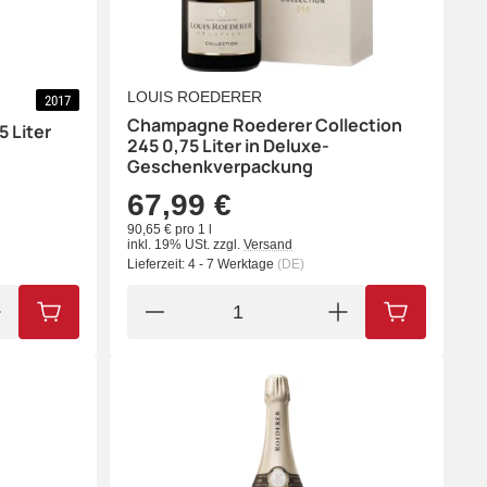
LOUIS ROEDERER
2017
Champagne Roederer Collection
 Liter
245 0,75 Liter in Deluxe-
Geschenkverpackung
67,99 €
90,65 € pro 1 l
inkl. 19% USt.
zzgl.
Versand
Lieferzeit:
4 - 7 Werktage
(DE)
IN DEN WARENKORB
IN DEN WA