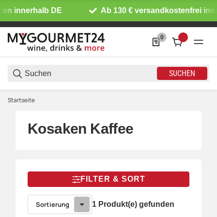
ten innerhalb DE
Ab 130 € versandkostenfrei inn
0
0 Produkte in der List
SUCHEN
Startseite
Kosaken Kaffee
FILTER & SORT
Sortierung
1 Produkt(e) gefunden