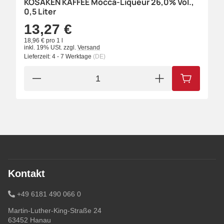
KOSAKEN KAFFEE Mocca-Liqueur 26,0% Vol.,
0,5 Liter
13,27 €
18,96 € pro 1 l
inkl. 19% USt.
zzgl.
Versand
Lieferzeit:
4 - 7 Werktage
(DE)
IN DEN W
Kontakt
+49 6181 490 066 0
Martin-Luther-King-Straße 24
63452 Hanau